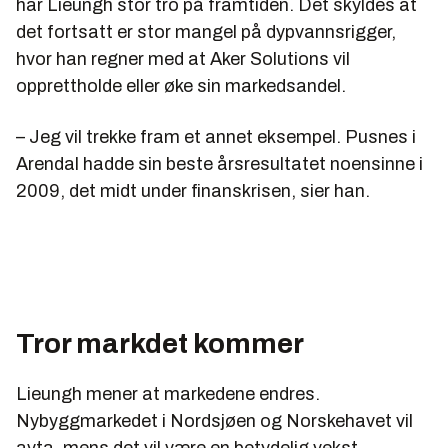
har Lieungh stor tro på framtiden. Det skyldes at
det fortsatt er stor mangel på dypvannsrigger,
hvor han regner med at Aker Solutions vil
opprettholde eller øke sin markedsandel.
– Jeg vil trekke fram et annet eksempel. Pusnes i
Arendal hadde sin beste årsresultatet noensinne i
2009, det midt under finanskrisen, sier han.
Tror markdet kommer
Lieungh mener at markedene endres.
Nybyggmarkedet i Nordsjøen og Norskehavet vil
avta, mens det vil være en betydelig vekst