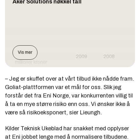
Aker Solutions nøkkel tall
Alle tall i
Vis mer
2009
2008
millioner kroner
– Jeg er skuffet over at vårt tilbud ikke nådde fram.
Omsetning
54 077
58 252
Goliat-plattformen var et mål for oss. Slik jeg
forstår det fra Eni Norge, var konkurrenten villig til
Driftsutg
(49 709)
(54870)
å ta en mye større risiko enn oss. Vi ønsker ikke å
Driftsresultat
4 368
3 382
være så risikoeksponert, sier Lieungh.
Kilder Teknisk Ukeblad har snakket med opplyser
Finansomkostn, avskr
(1 160)
(1 278)
at Eni jobbet lenge med å normalisere tilbudene.