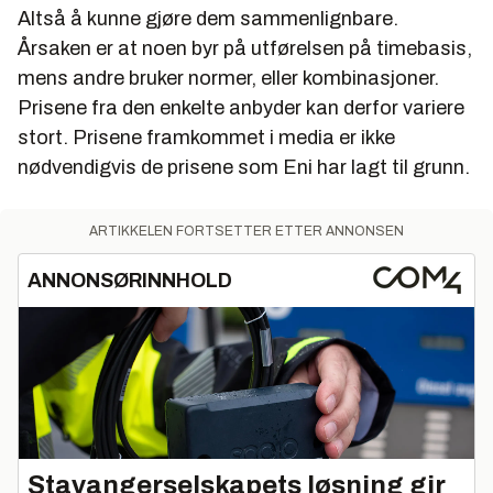
Altså å kunne gjøre dem sammenlignbare.
Resultat før skatt
3 208
2 103
Årsaken er at noen byr på utførelsen på timebasis,
Resultat etter skatt
2 331
1 513
mens andre bruker normer, eller kombinasjoner.
Prisene fra den enkelte anbyder kan derfor variere
stort. Prisene framkommet i media er ikke
Utbytte 2,60 per aksje, ca 30 prosent av
nødvendigvis de prisene som Eni har lagt til grunn.
overskuddet.
ARTIKKELEN FORTSETTER ETTER ANNONSEN
ANNONSØRINNHOLD
Stavangerselskapets løsning gir