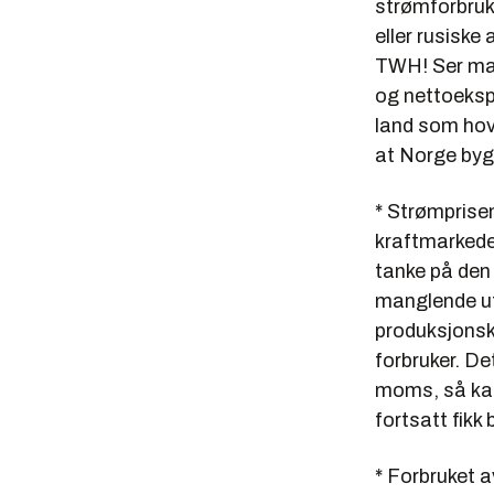
strømforbruk 
eller rusiske
TWH! Ser man 
og nettoekspo
land som hov
at Norge byg
* Strømprisene
kraftmarkedet
tanke på den
manglende ut
produksjonska
forbruker. De
moms, så kan
fortsatt fik
* Forbruket a