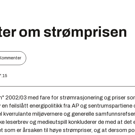
ter om strømprisen
Kommenter
7:15
n" 2002/03 med fare for strømrasjonering og priser som
v en feilslått energipolitikk fra AP og sentrumspartien
el kverrulante miljøvernere og generelle samfunnsrefse
kke leserbrev og medieutspill konkluderer de med at det 
 som er årsaken til høye strømpriser, og at dersom poli