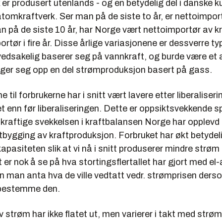
er produsert utenlands - og en betydelig del i danske ku
 atomkraftverk. Ser man på de siste to år, er nettoimpor
på de siste 10 år, har Norge vært nettoimportør av kra
rtør i fire år. Disse årlige variasjonene er dessverre typ
edsakelig baserer seg på vannkraft, og burde være et
ger seg opp en del strømproduksjon basert på gass.
 til forbrukerne har i snitt vært lavere etter liberaliser
 enn før liberaliseringen. Dette er oppsiktsvekkende s
 kraftige svekkelsen i kraftbalansen Norge har opplevd
bygging av kraftproduksjon. Forbruket har økt betydel
pasiteten slik at vi nå i snitt produserer mindre strøm 
t er nok å se på hva stortingsflertallet har gjort med el-
 man anta hva de ville vedtatt vedr. strømprisen ders
k bestemme den.
v strøm har ikke flatet ut, men varierer i takt med strø