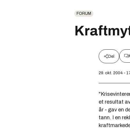
FORUM
Kraftmy
Del
29. okt. 2004 - 1
"Krisevintere
et resultat a
år - gav en d
tann. I en re
kraftmarkedet