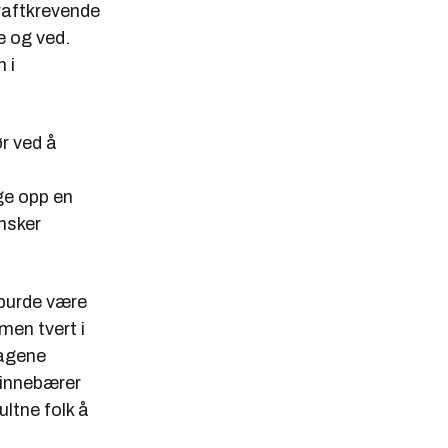
kraftkrevende
e og ved.
 i
ør ved å
ge opp en
Ønsker
 burde være
 men tvert i
lagene
t innebærer
ltne folk å