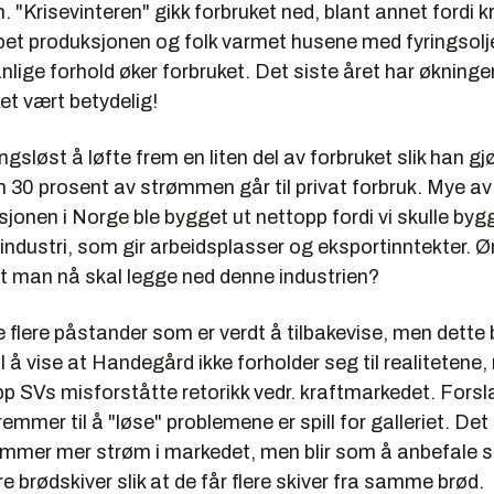
 "Krisevinteren" gikk forbruket ned, blant annet fordi 
ppet produksjonen og folk varmet husene med fyringsolj
lige forhold øker forbruket. Det siste året har økningen
et vært betydelig!
ngsløst å løfte frem en liten del av forbruket slik han gj
 30 prosent av strømmen går til privat forbruk. Mye av
onen i Norge ble bygget ut nettopp fordi vi skulle byg
 industri, som gir arbeidsplasser og eksportinntekter. 
 man nå skal legge ned denne industrien?
 flere påstander som er verdt å tilbakevise, men dette
til å vise at Handegård ikke forholder seg til realitetene,
pp SVs misforståtte retorikk vedr. kraftmarkedet. Fors
mmer til å "løse" problemene er spill for galleriet. De
ommer mer strøm i markedet, men blir som å anbefale su
e brødskiver slik at de får flere skiver fra samme brød.