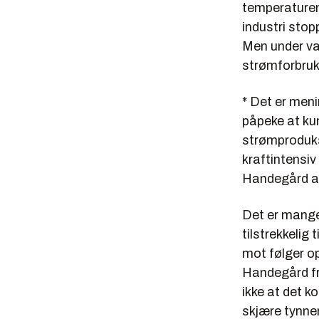
temperaturen.
industri sto
Men under van
strømforbruk
* Det er meni
påpeke at kun
strømproduksj
kraftintensiv
Handegård at
Det er mange
tilstrekkelig 
mot følger o
Handegård fre
ikke at det k
skjære tynner