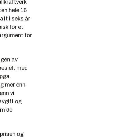
llkraftverk
ten hele 16
ft i seks år
isk for et
 argument for
ingen av
pesielt med
 pga.
ig mer enn
enn vi
avgift og
om de
mprisen og