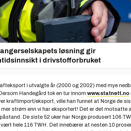
angerselskapets løsning gir
tidsinnsikt i drivstofforbruket
rafteksport i utvalgte år (2000 og 2002) med mye nedb
 Dersom Handegård tok en tur innom
www.statnett.no
er kraftimport/eksport, ville han funnet at Norge de sis
 mer strøm enn vi har eksportert! Det er det motsatte 
åstand. De siste 52 uker har Norge produsert 106 T
r vært hele 116 TWH. Det innebærer at nesten 10 prosen