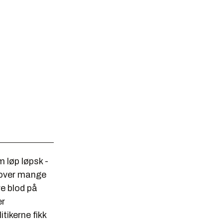
 løp løpsk -
e over mange
re blod på
er
tikerne fikk