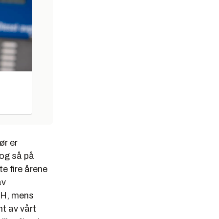
ør er
og så på
te fire årene
av
WH, mens
t av vårt