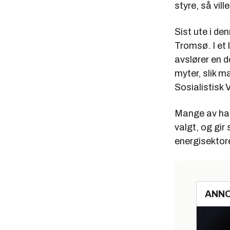
styre, så vil
Sist ute i de
Tromsø. I et 
avslører en d
myter, slik 
Sosialistisk 
Mange av han
valgt, og gir 
energisektore
ANN