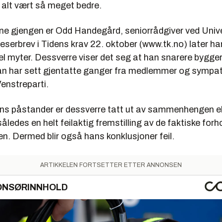
le alt vært så meget bedre.
nne gjengen er Odd Handegård, seniorrådgiver ved Unive
leserbrev i Tidens krav 22. oktober (www.tk.no) later 
el myter. Dessverre viser det seg at han snarere bygg
man har sett gjentatte ganger fra medlemmer og sympat
Venstreparti.
s påstander er dessverre tatt ut av sammenhengen ell
således en helt feilaktig fremstilling av de faktiske forh
n. Dermed blir også hans konklusjoner feil.
ARTIKKELEN FORTSETTER ETTER ANNONSEN
ONSØRINNHOLD