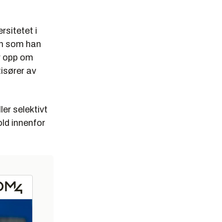
rsitetet i
han som han
er opp om
isører av
er selektivt
old innenfor