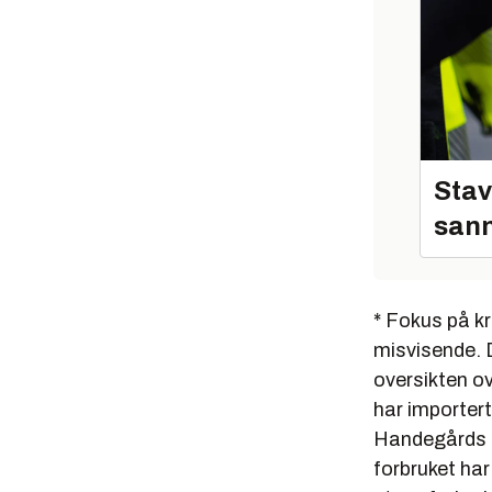
Stav
sann
* Fokus på k
misvisende.
oversikten ov
har importert
Handegårds p
forbruket ha