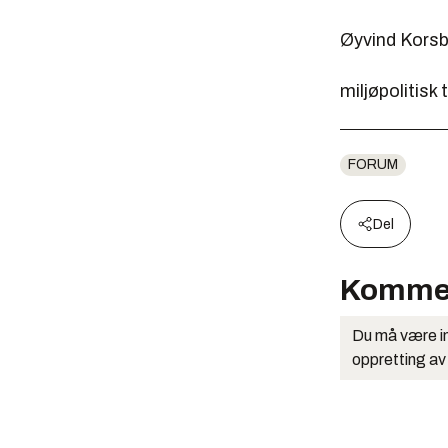
Øyvind Kors
miljøpolitisk
FORUM
Del
Komme
Du må være in
oppretting av