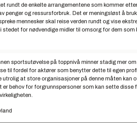
et rundt de enkelte arrangementene som kommer etter
av penger og ressursforbruk. Det er meningsløst å bru
 spreke mennesker skal reise verden rundt og vise ekst
 i stedet for nødvendige midler til omsorg for dem som
nnen sportsutøvelse på toppnivå minner stadig mer om
e til fordel for aktører som benytter dette til egen prof
 utrolig at store organisasjoner på denne måten kan o
et er behov for forgrunnspersoner som kan sette disse f
irkeligheten.
vland