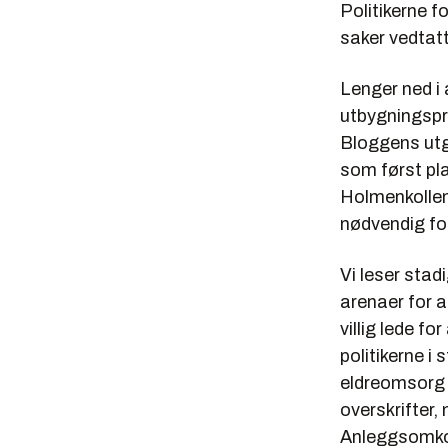
Politikerne f
saker vedtatt
Lenger ned i 
utbygningspro
Bloggens utg
som først pl
Holmenkollen
nødvendig for
Vi leser stad
arenaer for a
villig lede 
politikerne i
eldreomsorg o
overskrifter,
Anleggsomkost