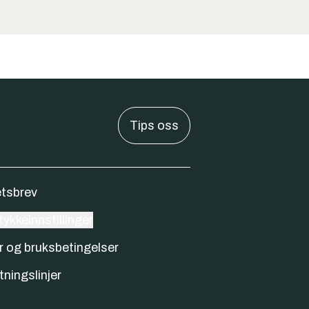
Tips oss
tsbrev
ykkeinnstillinger
r og bruksbetingelser
tningslinjer