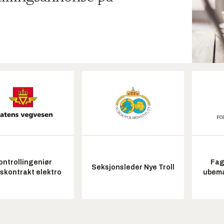
ontrollingeniør
Fag
Seksjonsleder Nye Troll
tskontrakt elektro
ubem