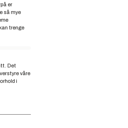
på er
ke så mye
reme
 kan trenge
itt. Det
verstyre våre
orhold i