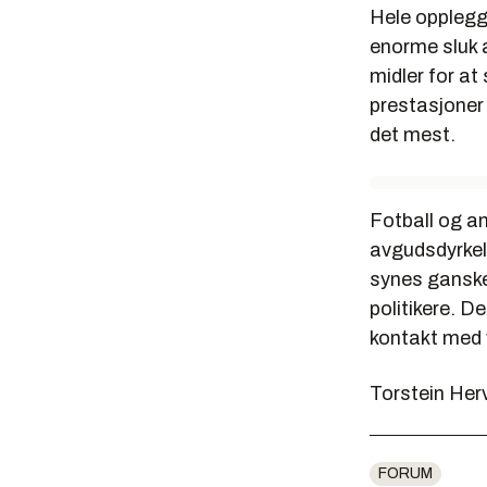
Hele opplegg
enorme sluk 
midler for at
prestasjoner
det mest.
Fotball og a
avgudsdyrkels
synes ganske
politikere. D
kontakt med v
Torstein Her
FORUM