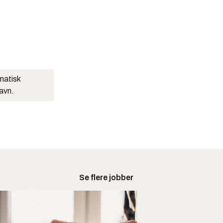
matisk
navn.
Se flere jobber