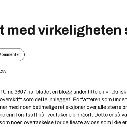
t med virkeligheten
Kommenter
1:59
U nr. 3607 har bladet en blogg under tittelen «Teknisk
erskrift som dette innlegget. Forfatteren som under
r med noen betimelige refleksjoner over alle større p
ere enn forutsatt når vedtakene blir gjort. Dette er så va
om noen overraskelse for de fleste av oss som ikke er 