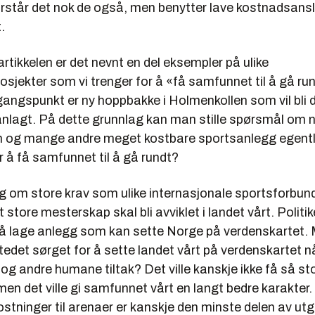
orstår det nok de også, men benytter lave kostnadsansl
.
artikkelen er det nevnt en del eksempler på ulike
sjekter som vi trenger for å «få samfunnet til å gå ru
angspunkt er ny hoppbakke i Holmenkollen som vil bli d
anlagt. På dette grunnlag kan man stille spørsmål om n
 og mange andre meget kostbare sportsanlegg egentl
 å få samfunnet til å gå rundt?
ig om store krav som ulike internasjonale sportsforbund s
t store mesterskap skal bli avviklet i landet vårt. Politi
for å lage anlegg som kan sette Norge på verdenskartet
 stedet sørget for å sette landet vårt på verdenskartet n
g andre humane tiltak? Det ville kanskje ikke få så st
 men det ville gi samfunnet vårt en langt bedre karakter.
ninger til arenaer er kanskje den minste delen av utgi