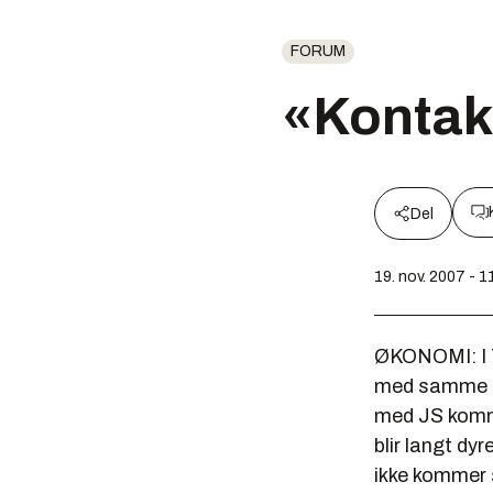
FORUM
«Kontak
Del
19. nov. 2007 - 1
ØKONOMI: I T
med samme ov
med JS komme
blir langt dyr
ikke kommer s