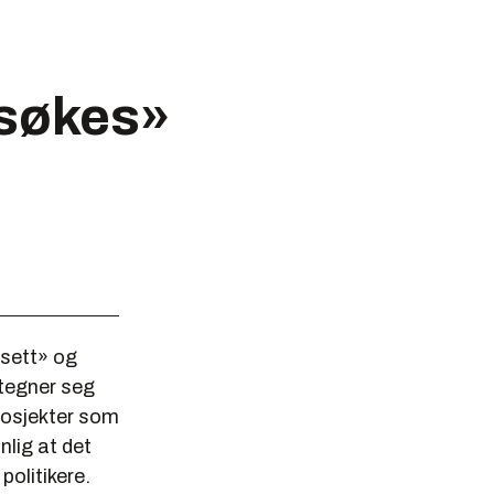
 søkes»
 sett» og
tegner seg
rosjekter som
nlig at det
politikere.