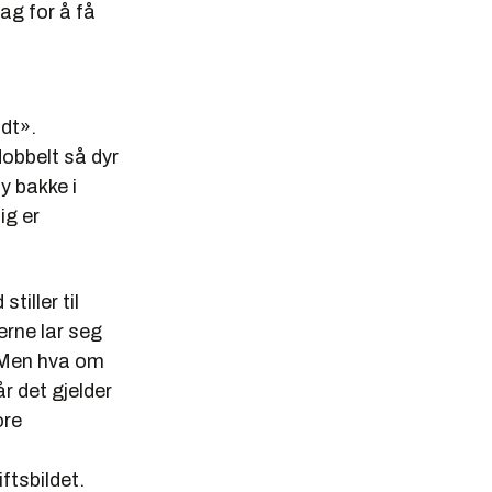
ag for å få
ndt».
obbelt så dyr
y bakke i
ig er
tiller til
kerne lar seg
. Men hva om
år det gjelder
ore
ftsbildet.