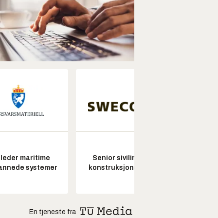
leder maritime
Senior sivilingeniør
Pros
annede systemer
konstruksjonsteknikk
En tjeneste fra