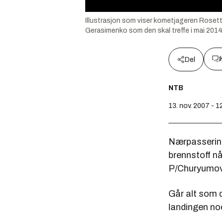
Illustrasjon som viser kometjageren Roset
Gerasimenko som den skal treffe i mai 2014
Del
NTB
13. nov. 2007 - 1
Nærpassering
brennstoff nå
P/Churyumov
Går alt som d
landingen no