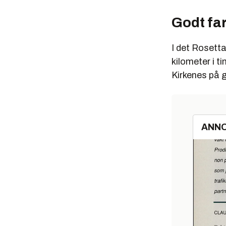
Godt far
I det Rosetta
kilometer i t
Kirkenes på g
ANN