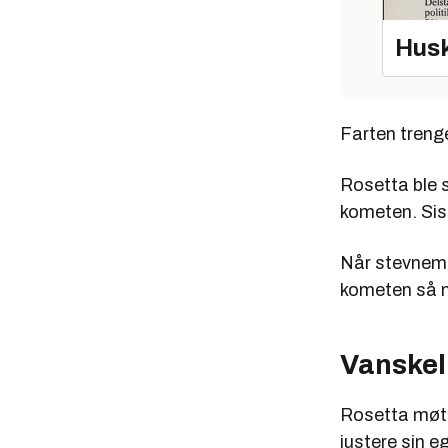
Husk
Farten trenge
Rosetta ble s
kometen. Sis
Når stevnemø
kometen så 
Vanskel
Rosetta møte
justere sin e