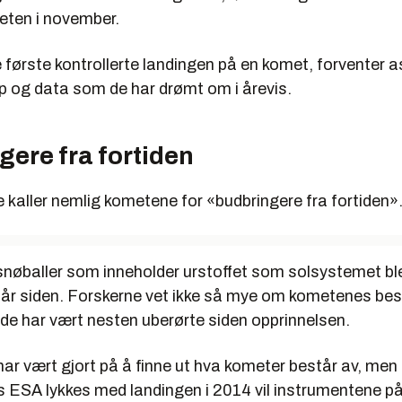
ten i november.
 første kontrollerte landingen på en komet, forventer
p og data som de har drømt om i årevis.
ere fra fortiden
kaller nemlig kometene for «budbringere fra fortiden»
snøballer som inneholder urstoffet som solsystemet ble
r år siden. Forskerne vet ikke så mye om kometenes bes
de har vært nesten uberørte siden opprinnelsen.
har vært gjort på å finne ut hva kometer består av, men 
is ESA lykkes med landingen i 2014 vil instrumentene på