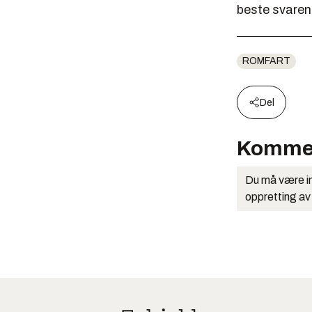
beste svarene
ROMFART
Del
Komme
Du må være in
oppretting av