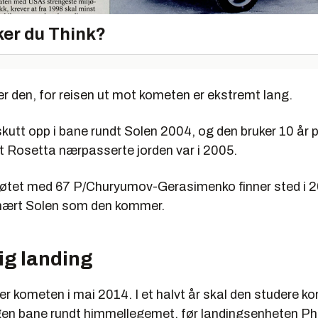
er du Think?
r den, for reisen ut mot kometen er ekstremt lang.
kutt opp i bane rundt Solen 2004, og den bruker 10 år på
t Rosetta nærpasserte jorden var i 2005.
tet med 67 P/Churyumov-Gerasimenko finner sted i 2
nært Solen som den kommer.
ig landing
r kometen i mai 2014. I et halvt år skal den studere k
gen bane rundt himmellegemet, før landingsenheten Phil