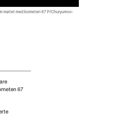
n før møtet med kometen 67 P/Churyumov-
are
kometen 67
erte