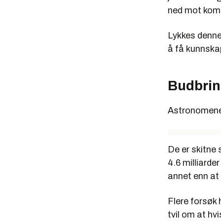
ned mot kome
Lykkes denne
å få kunnska
Budbring
Astronomene 
De er skitne 
4.6 milliarde
annet enn at 
Flere forsøk 
tvil om at hv