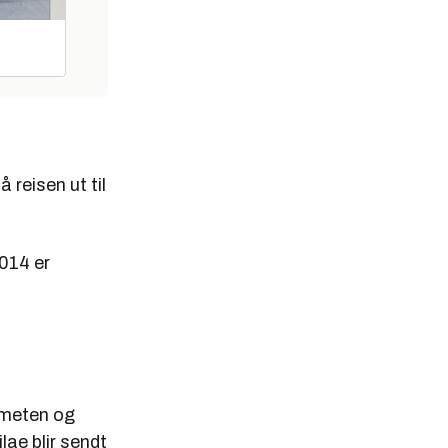
 reisen ut til
014 er
ometen og
ae blir sendt