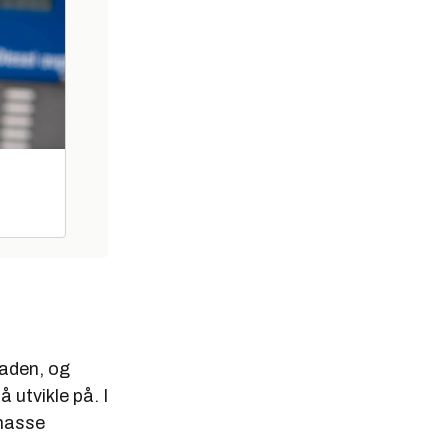
naden, og
 utvikle på. I
 masse