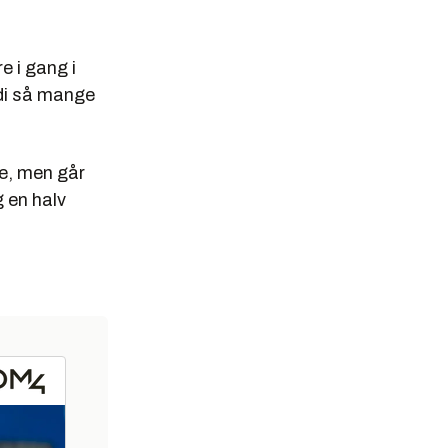
e i gang i
ordi så mange
e, men går
g en halv