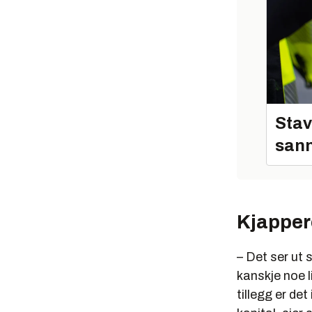
Stav
sann
Kjapper
– Det ser ut 
kanskje noe l
tillegg er de