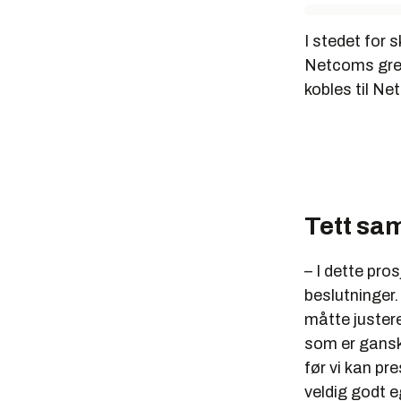
I stedet for
Netcoms gren
kobles til N
Tett sa
– I dette pr
beslutninger
måtte justere
som er ganske
før vi kan pr
veldig godt e