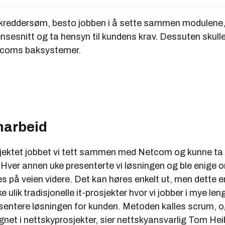
 skreddersøm, besto jobben i å sette sammen modulene,
sesnitt og ta hensyn til kundens krav. Dessuten skull
etcoms baksystemer.
marbeid
osjektet jobbet vi tett sammen med Netcom og kunne ta
. Hver annen uke presenterte vi løsningen og ble enige
s på veien videre. Det kan høres enkelt ut, men dette 
 ulik tradisjonelle it-prosjekter hvor vi jobber i mye len
esentere løsningen for kunden. Metoden kalles scrum, o
gnet i nettskyprosjekter, sier nettskyansvarlig Tom Hei