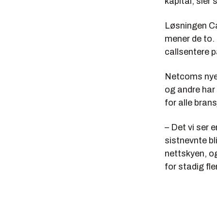
kapital, sier
Løsningen Ca
mener de to.
callsentere 
Netcoms nye 
og andre har 
for alle brans
– Det vi ser 
sistnevnte bl
nettskyen, og
for stadig fl