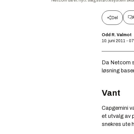
Netcom da et nytt salgsstøttesystem skull
Del
Odd R. Valmot
10. juni 2011 - 0
Da Netcom sk
løsning base
Vant
Capgemini va
et utvalg av
snekres ute 