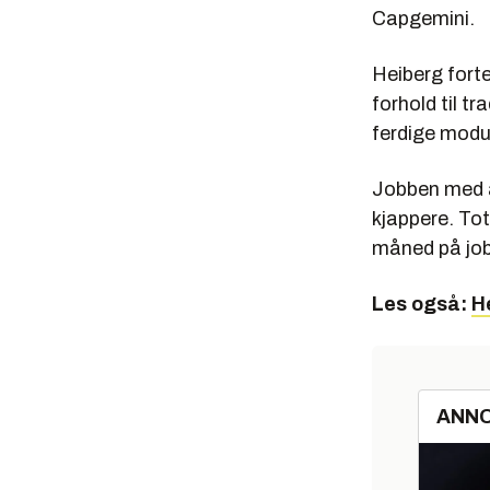
Capgemini.
Heiberg forte
forhold til t
ferdige modu
Jobben med 
kjappere. Tot
måned på job
Les også:
He
ANN