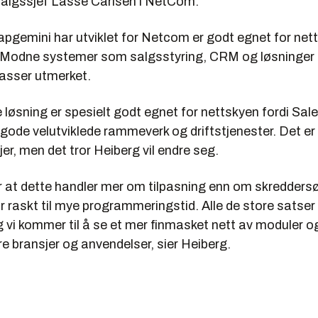
 salgssjef Lasse Carlsen i NetCom.
pgemini har utviklet for Netcom er godt egnet for net
 Modne systemer som salgsstyring, CRM og løsninger 
passer utmerket.
løsning er spesielt godt egnet for nettskyen fordi Sa
gode velutviklede rammeverk og driftstjenester. Det er ik
jer, men det tror Heiberg vil endre seg.
er at dette handler mer om tilpasning enn om skredder
ir raskt til mye programmeringstid. Alle de store satser
 vi kommer til å se et mer finmasket nett av moduler o
ere bransjer og anvendelser, sier Heiberg.