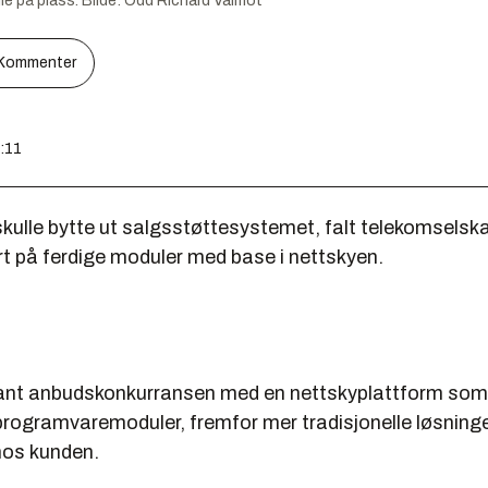
e på plass.
Bilde:
Odd Richard Valmot
Kommenter
7:11
ulle bytte ut salgsstøttesystemet, falt telekomselska
rt på ferdige moduler med base i nettskyen.
nt anbudskonkurransen med en nettskyplattform som 
 programvaremoduler, fremfor mer tradisjonelle løsnin
hos kunden.