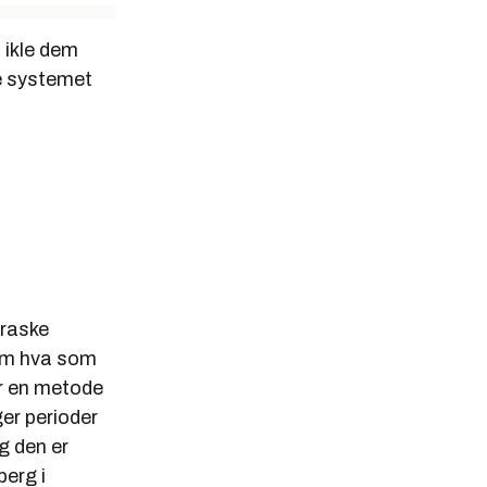
 ikle dem
e systemet
 raske
 om hva som
er en metode
ger perioder
g den er
berg i