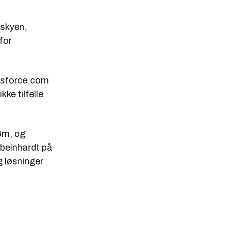
tskyen,
for
lesforce.com
ke tilfelle
søm, og
 beinhardt på
g løsninger