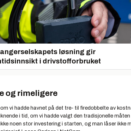
angerselskapets løsning gir
tidsinnsikt i drivstofforbruket
e og rimeligere
som vi hadde havnet på det tre- til firedobbelte av kost
iknende i tid, om vi hadde valgt den tradisjonelle måten å
t ikke noen stor investering i starten, og man låser ikke