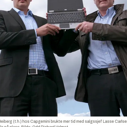
erg (t.h.) hos Capgemini brukte mer tid med salgssjef Lasse Carlse