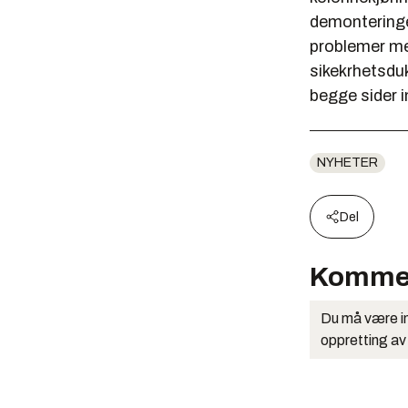
demonteringen
problemer me
sikekrhetsduk
begge sider i
NYHETER
Del
Komme
Du må være in
oppretting av