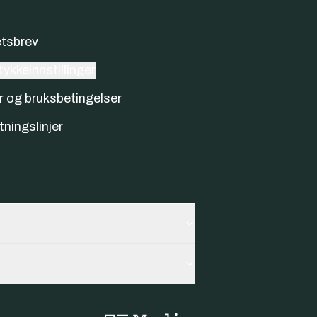
tsbrev
ykkeinnstillinger
r og bruksbetingelser
tningslinjer