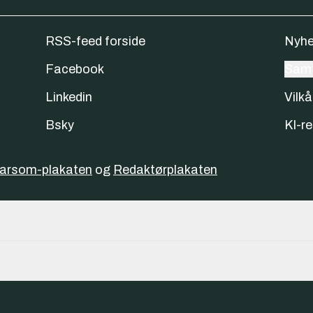
RSS-feed forside
Nyhe
Facebook
Samt
Linkedin
Vilkå
Bsky
KI-re
varsom-plakaten
og
Redaktørplakaten