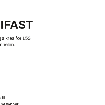
KRIFAST
sikres for 153
unnelen.
til
s begynner