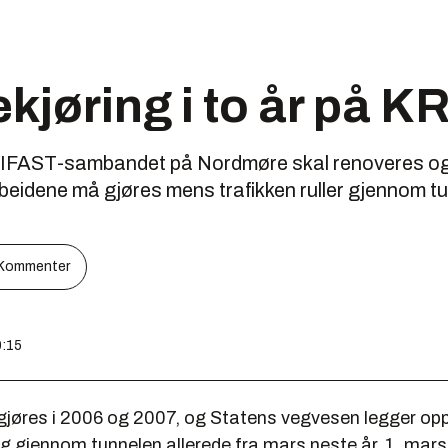
kjøring i to år på 
KRIFAST-sambandet på Nordmøre skal renoveres og 
arbeidene må gjøres mens trafikken ruller gjennom t
Kommenter
0:15
gjøres i 2006 og 2007, og Statens vegvesen legger opp 
ng gjennom tunnelen allerede fra mars neste år. 1. mar