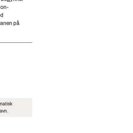
jon-
ed
gbanen på
matisk
navn.