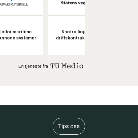
leder maritime
Kontrollingeniør
Pros
annede systemer
driftskontrakt elektro
En tjeneste fra
Tips oss