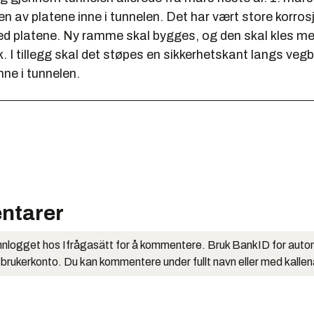
 av platene inne i tunnelen. Det har vært store korros
d platene. Ny ramme skal bygges, og den skal kles m
. I tillegg skal det støpes en sikkerhetskant langs ve
nne i tunnelen.
ntarer
nlogget hos Ifrågasätt for å kommentere. Bruk BankID for auto
 brukerkonto. Du kan kommentere under fullt navn eller med kalle