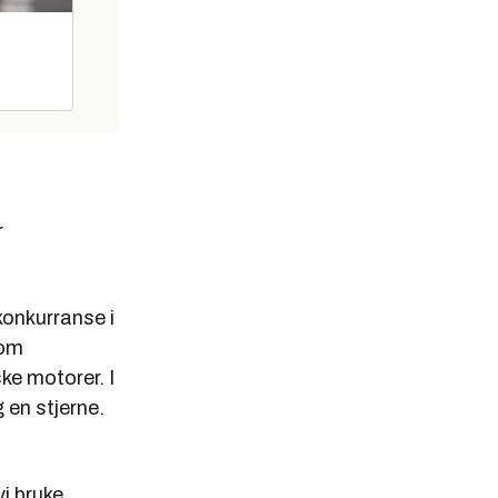
r
onkurranse i
som
ske motorer. I
 en stjerne.
vi bruke