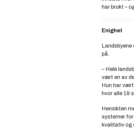
har brukt – o
Enighet
Landsbyene o
på.
– Hele lands
vært en av de
Hun har vært
hvor alle 19
Hensikten med
systemer for
kvalitativ og