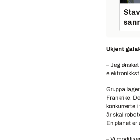
Stav
sann
Ukjent gala
– Jeg ønsket 
elektronikkst
Gruppa lager
Frankrike. De
konkurrerte i 
år skal robot
En planet er 
– Vi modifiser