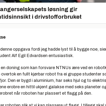
angerselskapets løsning gir
tidsinnsikt i drivstofforbruket
kse
denne oppgava fordi jeg hadde lyst til å bygge noe, sie
udent Alf Egil Edvardsen entusiastisk.
 en doning som kan forsvare NTNUs ære ved en robotk
 overtok en fullt kjørbar robot fra ei gruppe studenter 
fjor. Den er bygd i aluminium, har seks hjul og to elektri
ene erobre en hittil ukjent galakse med seks planeter og
erobret når roboten har plassert et flagg på den.
er roboten slik at vi kan plassere ut flagg. I tillegg skal 