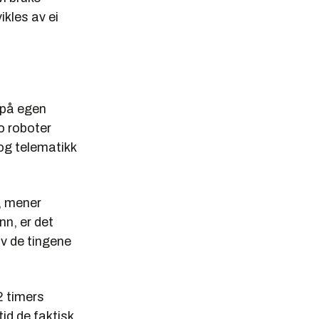
ikles av ei
 på egen
o roboter
 og telematikk
e, mener
nn, er det
av de tingene
2 timers
id de faktisk