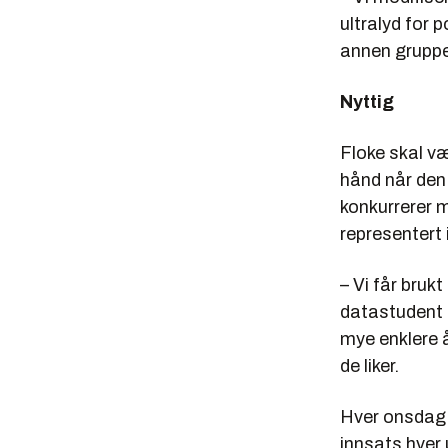
ultralyd for 
annen gruppe
Nyttig
Floke skal v
hånd når den
konkurrerer m
representert 
– Vi får brukt
datastudent L
mye enklere å
de liker.
Hver onsdag 
innsats hver 