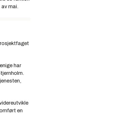
n av mai.
prosjektfaget
enige har
Stjernholm.
jenesten,
videreutvikle
nomført en