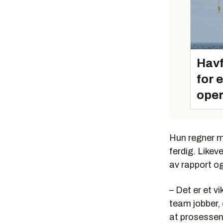
Havf
for 
oper
Hun regner me
ferdig. Likev
av rapport og
– Det er et v
team jobber, 
at prosessen 