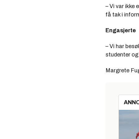
– Vi var ikke
få tak i info
Engasjerte
– Vi har bes
studenter og
Margrete Fug
ANN