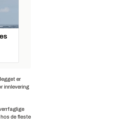
tes
legget er
or innlevering
verrfaglige
 hos de fleste