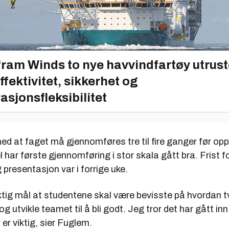
ram Winds to nye havvindfartøy utrus
effektivitet, sikkerhet og
asjonsfleksibilitet
d at faget må gjennomføres tre til fire ganger før opp
el har første gjennomføring i stor skala gått bra. Frist f
 presentasjon var i forrige uke.
iktig mål at studentene skal være bevisste på hvordan t
og utvikle teamet til å bli godt. Jeg tror det har gått inn
er viktig, sier Fuglem.