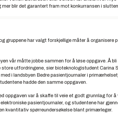
g mer blir det garantert fram mot konkurransen i slutte
g gruppene har valgt forskjellige måter å organisere 
byen vår måtte jobbe sammen for å løse oppgave. Å bli 
 store utfordringene, sier bioteknologistudent Carina 
 med i landsbyen Bedre pasientjournaler i primærhelset
 studentene hadde den samme oppgaven.
 oppgaven var å skaffe til veie et godt grunnlag for å 
 elektroniske pasientjournaler, og studentene har gjen
 en kvantitativ spørreundersøkelse blant primærleger.