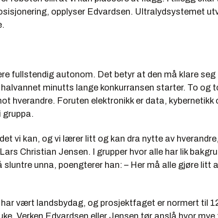
posisjonering, opplyser Edvardsen. Ultralydsystemet utv
.
ære fullstendig autonom. Det betyr at den må klare seg
 halvannet minutts lange konkurransen starter. To og t
ot hverandre. Foruten elektronikk er data, kybernetikk
i gruppa.
 det vi kan, og vi lærer litt og kan dra nytte av hverandr
ars Christian Jensen. I grupper hvor alle har lik bakgru
 sluntre unna, poengterer han: – Her må alle gjøre litt 
har vært landsbydag, og prosjektfaget er normert til 1
uke. Verken Edvardsen eller Jensen tør anslå hvor mye t