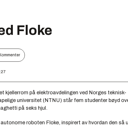
ed Floke
Kommenter
9:27
et kjellerrom på elektroavdelingen ved Norges teknisk-
apelige universitet (NTNU) står fem studenter bøyd ove
aghetti på seks hjul.
 autonome roboten Floke, inspirert av hvordan den så ut