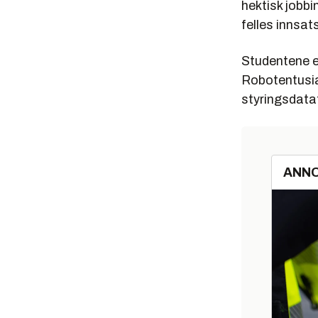
hektisk jobbi
felles innsat
Studentene er
Robotentusia
styringsdata
ANN