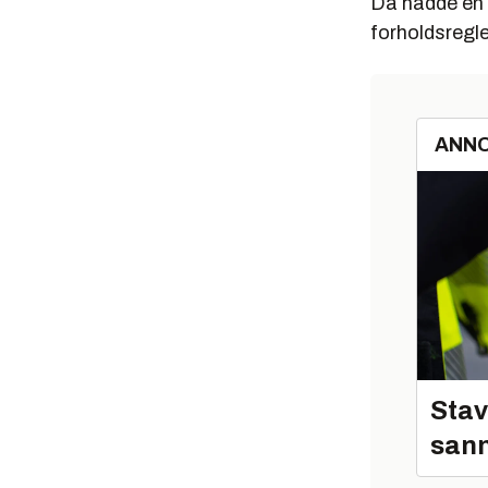
Da hadde en 
forholdsregle
ANN
Stav
sann