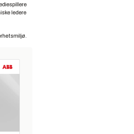
ediespillere
iske ledere
erhetsmiljø.