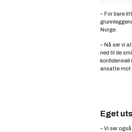
– For bare li
grunnleggend
Norge.
– Nå ser vi a
ned til de små
konfidensiel
ansatte mot s
Eget uts
– Vi ser også