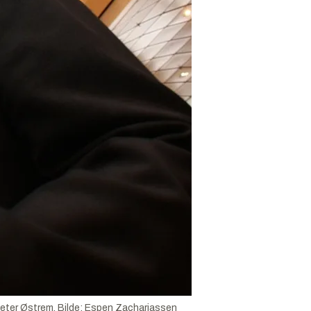
Peter Østrem.
Bilde:
Espen Zachariassen