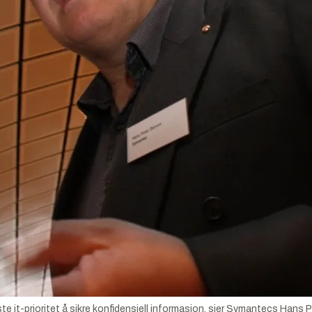
e it-prioritet å sikre konfidensiell informasjon, sier Symantecs Hans 