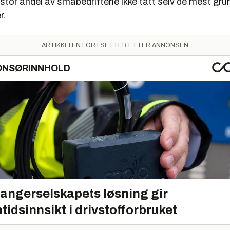
stor andel av småbedriftene ikke tatt selv de mest gr
r.
ARTIKKELEN FORTSETTER ETTER ANNONSEN
ONSØRINNHOLD
angerselskapets løsning gir
tidsinnsikt i drivstofforbruket