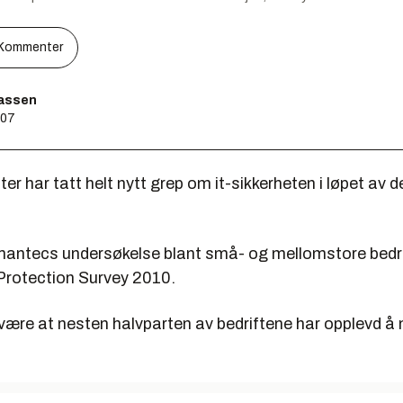
Kommenter
assen
:07
er har tatt helt nytt grep om it-sikkerheten i løpet av d
mantecs undersøkelse blant små- og mellomstore bedr
Protection Survey 2010.
ære at nesten halvparten av bedriftene har opplevd å m