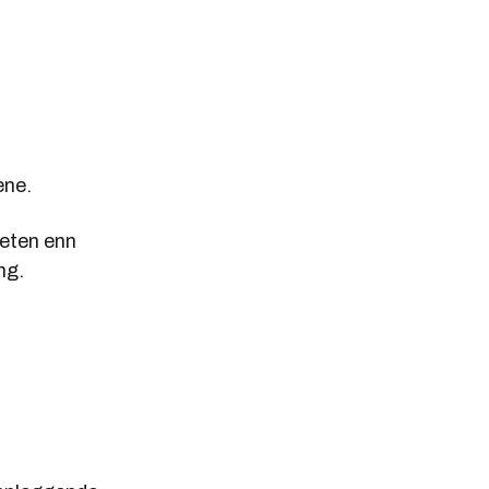
ene.
heten enn
ng.