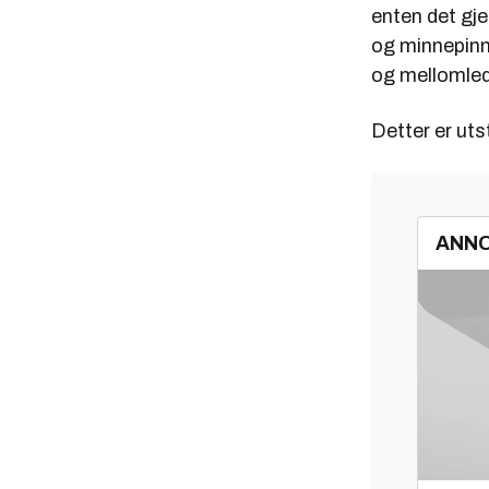
enten det gje
og minnepinn
og mellomlede
Detter er uts
ANN