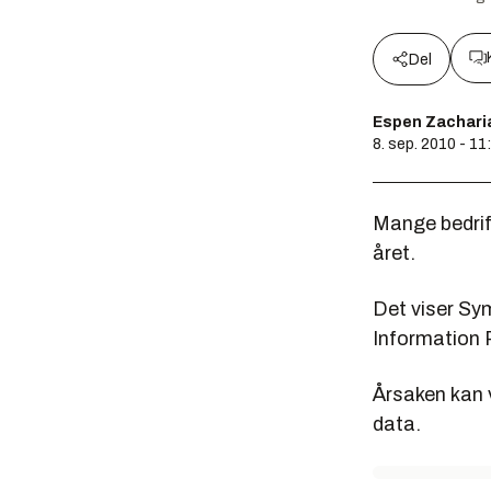
Del
Espen Zachari
8. sep. 2010 - 11
Mange bedrift
året.
Det viser Sy
Information 
Årsaken kan v
data.