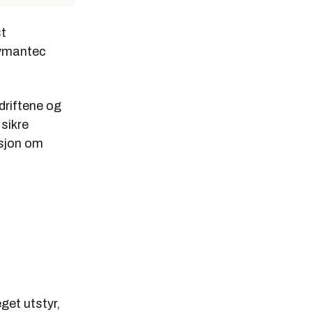
st
Symantec
driftene og
 sikre
asjon om
get utstyr,