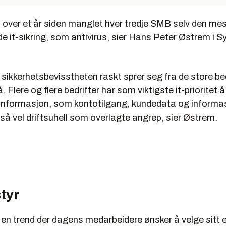
tt over et år siden manglet hver tredje SMB selv den me
e it-sikring, som antivirus, sier Hans Peter Østrem i 
t sikkerhetsbevisstheten raskt sprer seg fra de store be
. Flere og flere bedrifter har som viktigste it-prioritet å
l informasjon, som kontotilgang, kundedata og inform
å vel driftsuhell som overlagte angrep, sier Østrem.
tyr
 en trend der dagens medarbeidere ønsker å velge sitt e