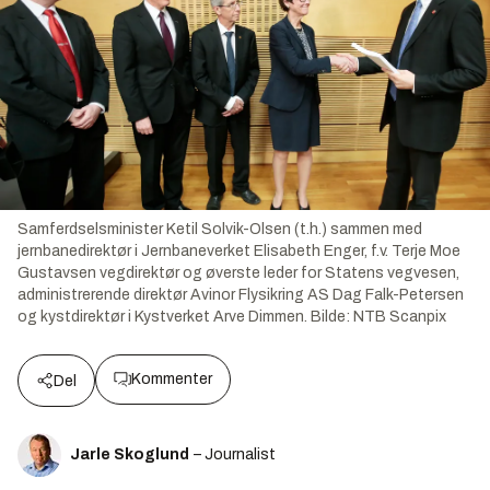
Samferdselsminister Ketil Solvik-Olsen (t.h.) sammen med
jernbanedirektør i Jernbaneverket Elisabeth Enger, f.v. Terje Moe
Gustavsen vegdirektør og øverste leder for Statens vegvesen,
administrerende direktør Avinor Flysikring AS Dag Falk-Petersen
og kystdirektør i Kystverket Arve Dimmen.
Bilde:
NTB Scanpix
Kommenter
Del
Jarle Skoglund
– Journalist