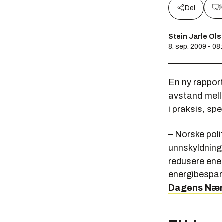
Del
Stein Jarle Ol
8. sep. 2009 - 08
En ny rapport
avstand mello
i praksis, sp
– Norske pol
unnskyldning 
redusere ener
energibespare
Dagens Næri