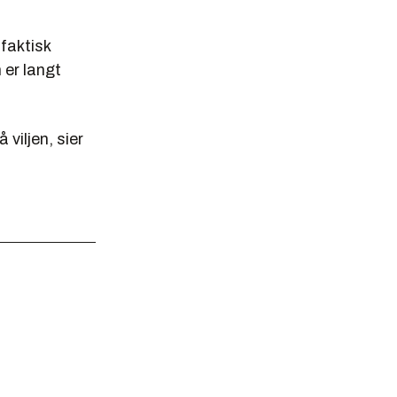
 faktisk
 er langt
viljen, sier