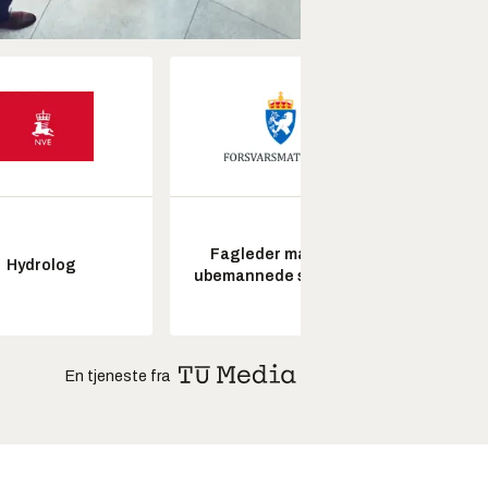
Fagleder maritime
Kon
Hydrolog
ubemannede systemer
drifts
En tjeneste fra