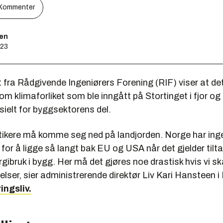
Kommenter
sen
:23
 fra Rådgivende Ingeniørers Forening (RIF) viser at det
m klimaforliket som ble inngått på Stortinget i fjor o
esielt for byggsektorens del.
itikere må komme seg ned på landjorden. Norge har ing
for å ligge så langt bak EU og USA når det gjelder tilta
gibruk i bygg. Her må det gjøres noe drastisk hvis vi s
lser, sier administrerende direktør Liv Kari Hansteen i R
ngsliv.