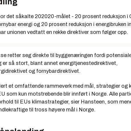
ling
jor det såkalte 202020-målet - 20 prosent reduksjon i 
ornybar energi og 20 prosent reduksjon i energibruken 
har unionen vedtatt en rekke direktiver som følger opp.
e retter seg direkte til byggenæringen fordi potensiale
 er så stort, blant annet energitjenestedirektivet,
idirektivet og fornybardirektivet.
blert et omfattende rammeverk med mål, strategier og 
 EU som kun motstrebende blir innført i Norge. Alle parti
forhold til EUs klimastrategier, sier Hansteen, som men
dlekraftige til tross høyere mål i Norge.