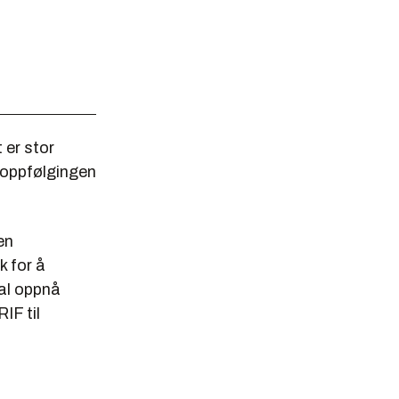
 er stor
g oppfølgingen
en
k for å
kal oppnå
IF til