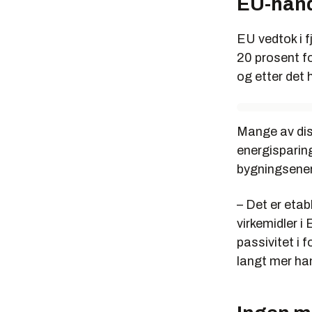
EU-hand
EU vedtok i f
20 prosent f
og etter det 
Mange av diss
energisparing
bygningsenerg
– Det er eta
virkemidler i
passivitet i 
langt mer han