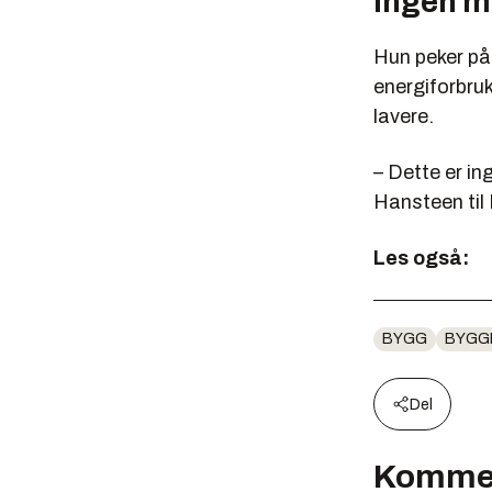
Ingen m
Hun peker på 
energiforbruk
lavere.
– Dette er in
Hansteen til
Les også:
BYGG
BYGG
Del
Komme