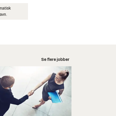
matisk
navn.
Se flere jobber