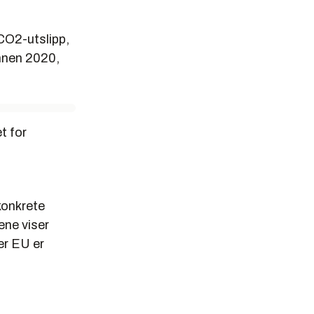
CO2-utslipp,
innen 2020,
t for
konkrete
ene viser
er EU er