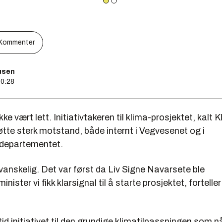
Kommenter
usen
10:28
ke vært lett. Initiativtakeren til klima-prosjektet, kalt 
tte sterk motstand, både internt i Vegvesenet og i
departementet.
 vanskelig. Det var først da Liv Signe Navarsete ble
ister vi fikk klarsignal til å starte prosjektet, fortelle
 tid initiativet til den grundige klimatilpassningen som n