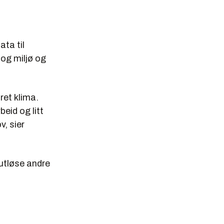
ta til
 og miljø og
ret klima.
beid og litt
v, sier
 utløse andre