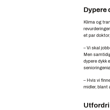
Dypere 
Klima og tra
revurderinger
et par doktor
– Vi skal job
Men samtidig e
dypere dykk e
senioringeni
– Hvis vi fin
midler, blant
Utfordri