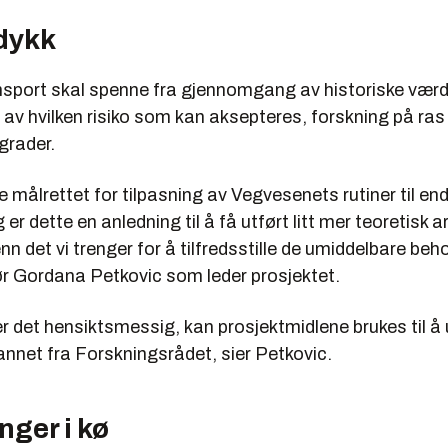
dykk
nsport skal spenne fra gjennomgang av historiske værda
 av hvilken risiko som kan aksepteres, forskning på ras
grader.
be målrettet for tilpasning av Vegvesenets rutiner til end
r dette en anledning til å få utført litt mer teoretisk ar
nn det vi trenger for å tilfredsstille de umiddelbare beho
ør Gordana Petkovic som leder prosjektet.
ner det hensiktsmessig, kan prosjektmidlene brukes til å
 annet fra Forskningsrådet, sier Petkovic.
nger i kø