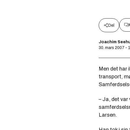
Del
Joachim Seeh
30. mars 2007 - 
Men det har ik
transport, mø
Samferdsels
– Ja, det var
samferdselsmin
Larsen.
Han tok i sin