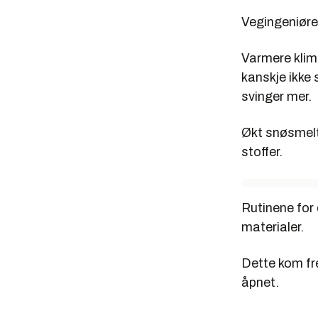
Vegingeniøren
Varmere klima
kanskje ikke
svinger mer.
Økt snøsmelti
stoffer.
Rutinene for
materialer.
Dette kom fre
åpnet.