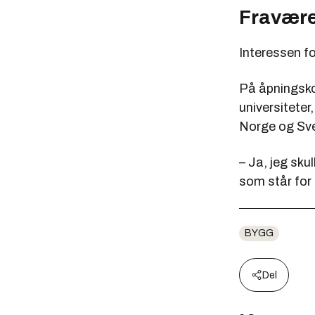
Fravære
Interessen fo
På åpningsko
universiteter
Norge og Sve
– Ja, jeg skul
som står for
BYGG
Del