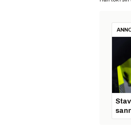
ANN
Stav
sann