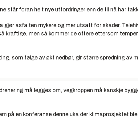
e står foran helt nye utfordringer enn de til nå har takl
 gjør asfalten mykere og mer utsatt for skader. Telehiv
 så kraftige, men så kommer de oftere ettersom tempe
ng, som følge av økt nedbør, gir større spredning av m
 drenering må legges om, vegkroppen må kanskje byg
m på en konferanse denne uka der klimaprosjektet ble o