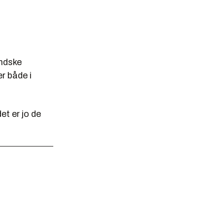
andske
er både i
det er jo de