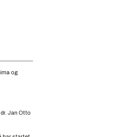
Klima og
r dr. Jan Otto
å har startet.