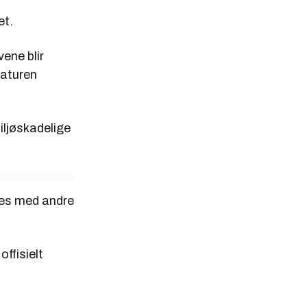
et.
ene blir
raturen
iljøskadelige
ges med andre
ffisielt