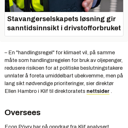
Stavangerselskapets løsning gir
sanntidsinnsikt i drivstofforbruket
– En "handlingsregel" for klimaet vil, på samme
måte som handlingsregelen for bruk av oljepenger,
redusere risikoen for at politiske beslutningstakere
unnlater å foreta umiddelbart ubekvemme, men på
lang sikt nødvendige prioriteringer, sier direktør
Ellen Hambro i Klif til direktoratets
nettsider
.
Oversees
Econ Pöyry har på oppdrag fra Klif analysert