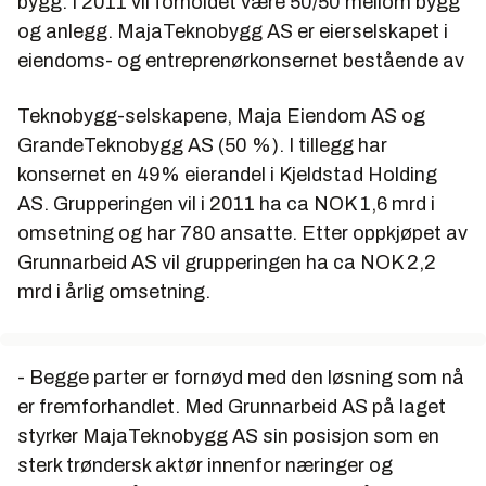
bygg. I 2011 vil forholdet være 50/50 mellom bygg
og anlegg. MajaTeknobygg AS er eierselskapet i
eiendoms- og entreprenørkonsernet bestående av
Teknobygg-selskapene, Maja Eiendom AS og
GrandeTeknobygg AS (50 %). I tillegg har
konsernet en 49% eierandel i Kjeldstad Holding
AS. Grupperingen vil i 2011 ha ca NOK 1,6 mrd i
omsetning og har 780 ansatte. Etter oppkjøpet av
Grunnarbeid AS vil grupperingen ha ca NOK 2,2
mrd i årlig omsetning.
- Begge parter er fornøyd med den løsning som nå
er fremforhandlet. Med Grunnarbeid AS på laget
styrker MajaTeknobygg AS sin posisjon som en
sterk trøndersk aktør innenfor næringer og