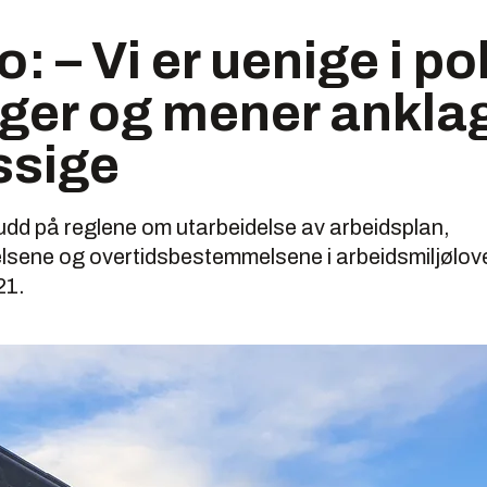
: – Vi er uenige i pol
ger og mener ankla
ssige
udd på reglene om utarbeidelse av arbeidsplan,
sene og overtidsbestemmelsene i arbeidsmiljølove
21.