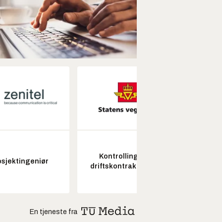
Kontrollingeniør
Fagl
osjektingeniør
driftskontrakt elektro
ubema
En tjeneste fra