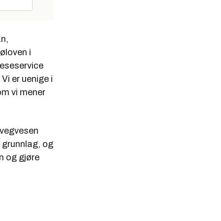
an,
øloven i
reseservice
 Vi er uenige i
som vi mener
s vegvesen
l grunnlag, og
n og gjøre