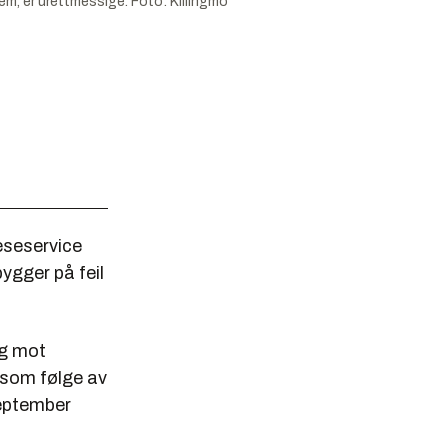
em, er urettmessige.
Foto:
Killingmo
reseservice
gger på feil
gg mot
, som følge av
september