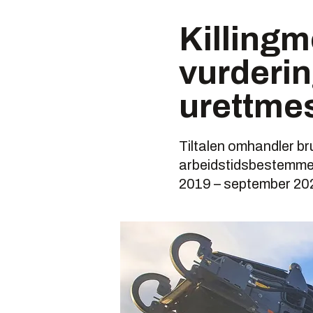
Killingmo
vurderin
urettme
Tiltalen omhandler br
arbeidstidsbestemmel
2019 – september 20