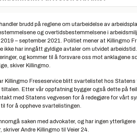
handler brudd på reglene om utarbeidelse av arbeidspl
estemmelsene og overtidsbestemmelsene i arbeidsmilj
 2019 – september 2021. Politiet mener at Killingmo F
te ikke har inngått gyldige avtaler om utvidet arbeidstid.
deringer, og kommer til å forsvare oss mot anklagene 
ge, skiver Killingmo.
r Killingmo Freseservice blitt svartelistet hos Staten
tiltalen. Etter vår oppfatning bygger også dette på fei
ontakt med Statens vegvesen for å redegjøre for vårt sy
til for å oppheve svartelistingen.
jennomgå saken med advokater, og har ingen ytterligere
skriver Andre Killingmo til Veier 24.