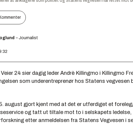
mener at anklagene som politiet og Statens vegvesen har rettet mot d
Kommenter
koglund
– Journalist
9:32
il Veier 24 sier dagig leder Andrè Killingmo i Killingmo F
ngelsen som underentreprenør hos Statens vegvesen by
15. august gjort kjent med at det er utferdiget et forele
seservice og tatt ut tiltale mot to i selskapets ledelse
terforskning etter anmeldelsen fra Statens Vegvesen i 