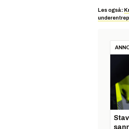
Les også:
K
underentrepr
ANN
Stav
sann