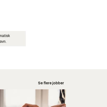
matisk
navn.
Se flere jobber