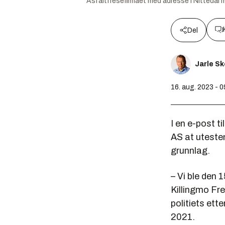
Asfaltfresefirmaet med adresse i Nittedal 
Del
Jarle S
16. aug. 2023 - 0
I en e-post t
AS at uteste
grunnlag.
– Vi ble den 
Killingmo Fre
politiets et
2021.