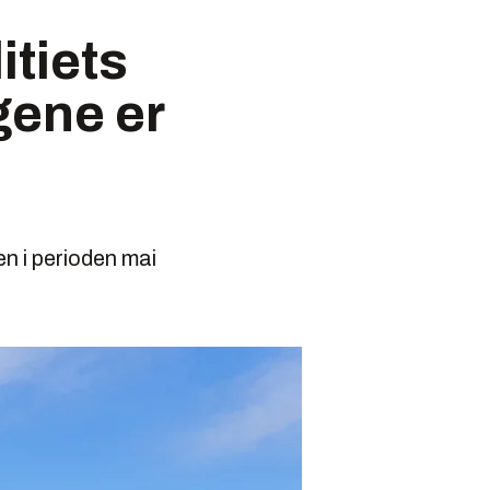
itiets
gene er
n i perioden mai