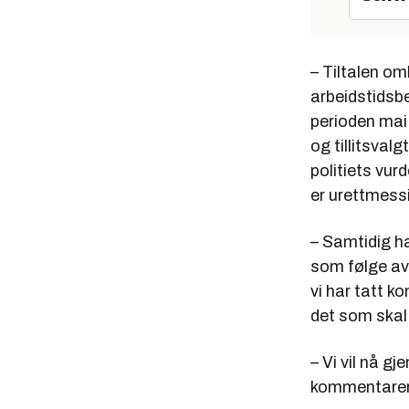
– Tiltalen om
arbeidstidsb
perioden mai
og tillitsvalg
politiets vur
er urettmessi
– Samtidig ha
som følge av 
vi har tatt k
det som skal 
– Vi vil nå g
kommentarer, 