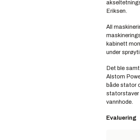
akseltetning
Eriksen.
All maskineri
maskinerings
kabinett mont
under sprøyt
Det ble samti
Alstom Power
både stator o
statorstaver
vannhode.
Evaluering