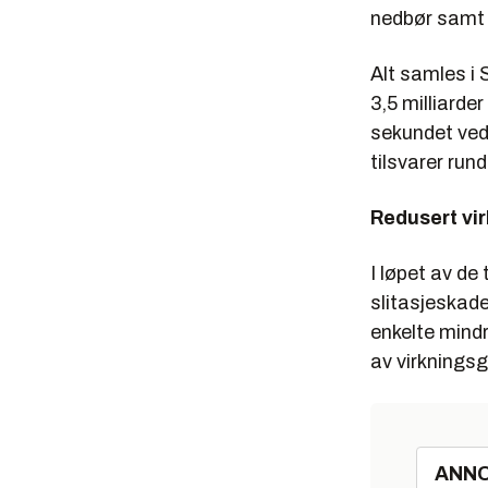
nedbør samt 
Alt samles i
3,5 milliarde
sekundet ved
tilsvarer rund
Redusert vi
I løpet av de 
slitasjeskade
enkelte mindr
av virknings
ANN