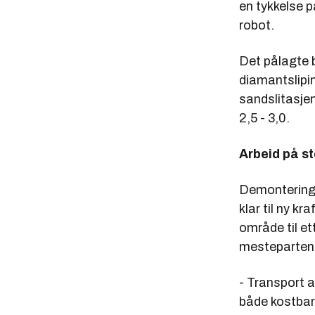
en tykkelse 
robot.
Det pålagte 
diamantslipin
sandslitasjen
2,5 - 3,0.
Arbeid på s
Demontering a
klar til ny k
område til et
mesteparten a
- Transport a
både kostbart