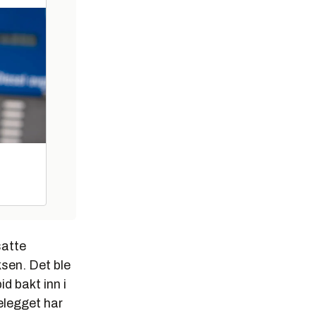
satte
ksen. Det ble
d bakt inn i
elegget har