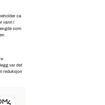
neholder ca.
r vann i
nmengde som
sen.
re
llegg var det
en reduksjon