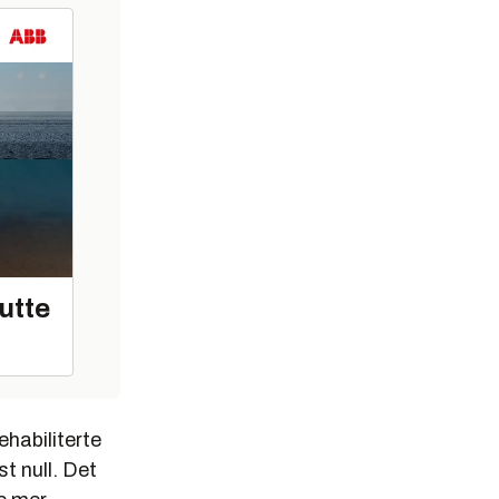
utte
ehabiliterte
t null. Det