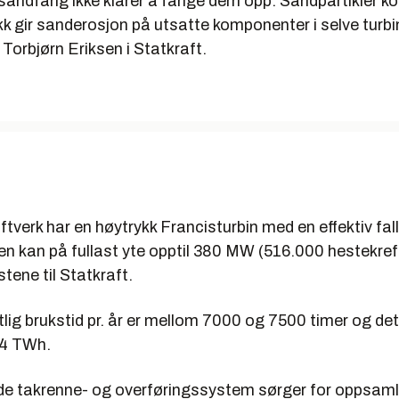
e sandfang ikke klarer å fange dem opp. Sandpartikler 
k gir sanderosjon på utsatte komponenter i selve turbin
r
Torbjørn Eriksen
i Statkraft.
ftverk har en høytrykk Francisturbin med en effektiv fa
n kan på fullast yte opptil 380 MW (516.000 hestekreft
tene til Statkraft.
lig brukstid pr. år er mellom 7000 og 7500 timer og de
2,4 TWh.
e takrenne- og overføringssystem sørger for oppsaml