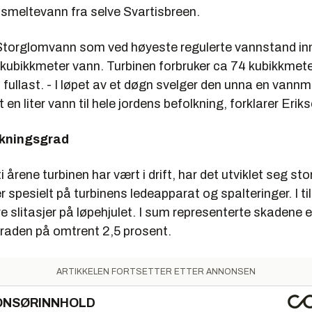
smeltevann fra selve Svartisbreen.
 Storglomvann som ved høyeste regulerte vannstand in
r kubikkmeter vann. Turbinen forbruker ca 74 kubikkmete
 fullast. - I løpet av et døgn svelger den unna en van
t en liter vann til hele jordens befolkning, forklarer Erik
rkningsgrad
ti årene turbinen har vært i drift, har det utviklet seg sto
r spesielt på turbinens ledeapparat og spalteringer. I ti
e slitasjer på løpehjulet. I sum representerte skadene 
graden på omtrent 2,5 prosent.
ARTIKKELEN FORTSETTER ETTER ANNONSEN
ONSØRINNHOLD