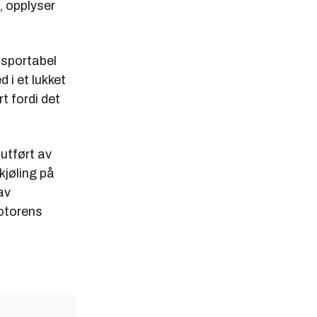
, opplyser
nsportabel
 i et lukket
t fordi det
utført av
kjøling på
av
rotorens