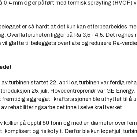
på 0,4 mm og er påført med termisk sprøyting (HVOF) ve
belegget er så hardt at det kun kan etterbearbeides me
g. Overflateruheten ligger på Ra 3,5 - 4,5. Det regnes
 vil glatte til beleggets overflate og redusere Ra-verd
tedet
v turbinen startet 22. april og turbinen var ferdig rehab
raftproduksjon 25. juli. Hovedentreprenør var GE Energy.
t fremtidig aggregat i kraftstasjonen ble utnyttet til å u
v rehabiliteringsarbeidet inne i selve kraftverket.
v kollier på opptil 80 tonn og med en diameter over fem
, komplisert og risikofylt. Derfor ble kun løpehjul, turbi