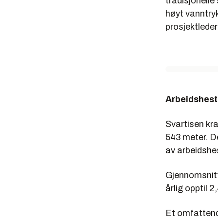
tradisjonell
høyt vanntryk
prosjektlede
Arbeidshest
Svartisen kra
543 meter. De
av arbeidshes
Gjennomsnitt
årlig opptil 
Et omfattend