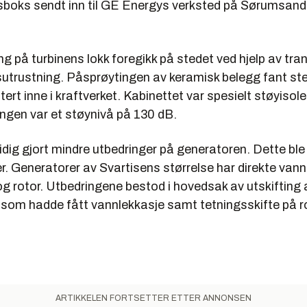
sboks sendt inn til GE Energys verksted på Sørumsand
ng på turbinens lokk foregikk på stedet ved hjelp av tra
utrustning. Påsprøytingen av keramisk belegg fant sted
ert inne i kraftverket. Kabinettet var spesielt støyisoler
ingen var et støynivå på 130 dB.
dig gjort mindre utbedringer på generatoren. Dette ble 
. Generatorer av Svartisens størrelse har direkte vann
g rotor. Utbedringene bestod i hovedsak av utskifting 
 som hadde fått vannlekkasje samt tetningsskifte på 
ARTIKKELEN FORTSETTER ETTER ANNONSEN