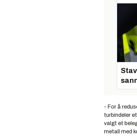
Stav
sann
- For å redus
turbindeler e
valgt et bel
metall med k