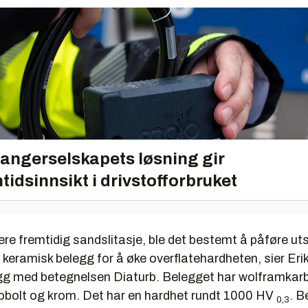
angerselskapets løsning gir
tidsinnsikt i drivstofforbruket
ere fremtidig sandslitasje, ble det bestemt å påføre ut
t keramisk belegg for å øke overflatehardheten, sier Eri
egg med betegnelsen Diaturb. Belegget har wolframkarbi
obolt og krom. Det har en hardhet rundt 1000 HV
. B
0,3