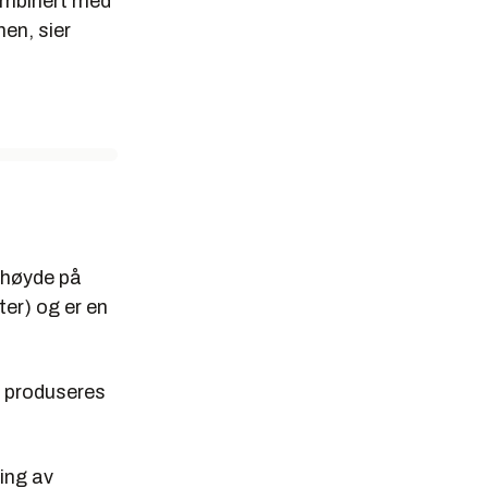
kombinert med
en, sier
llhøyde på
er) og er en
t produseres
ing av