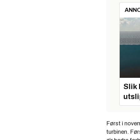
ANN
Slik
utsl
Først i novem
turbinen. Før