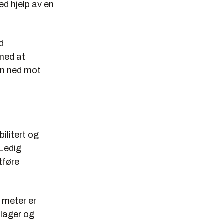
d hjelp av en
d
 med at
ien ned mot
ilitert og
 Ledig
tføre
 meter er
nlager og