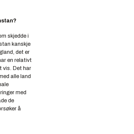
khstan?
som skjedde i
stan kanskje
gland, det er
ar en relativt
 vis. Det har
med alle land
nale
dringer med
åde de
orsøker å