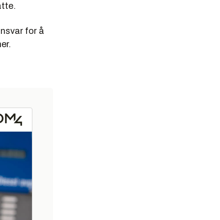
tte.
nsvar for å
er.