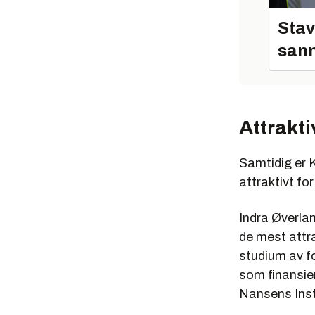
Stav
sann
Attrakti
Samtidig er 
attraktivt for
Indra Øverlan
de mest attr
studium av f
som finansie
Nansens Inst