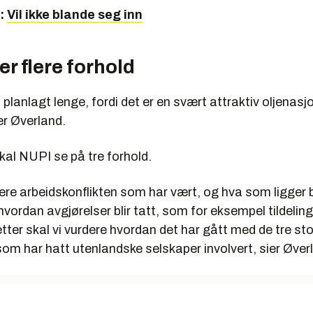
n:
Vil ikke blande seg inn
r flere forhold
i planlagt lenge, fordi det er en svært attraktiv oljenasj
er Øverland.
skal NUPI se på tre forhold.
dere arbeidskonflikten som har vært, og hva som ligger 
 hvordan avgjørelser blir tatt, som for eksempel tildelin
etter skal vi vurdere hvordan det har gått med de tre st
om har hatt utenlandske selskaper involvert, sier Øver