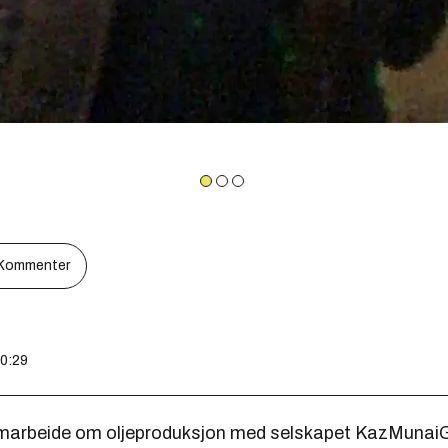
Kommenter
10:29
samarbeide om oljeproduksjon med selskapet KazMunai