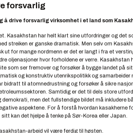
e forsvarlig
ig å drive forsvarlig virksomhet i et land som Kasa
det. Kasakhstan har helt klart sine utfordringer og det 
med streiken er ganske dramatisk. Men selv om Kasakh
k ut for mange nordmenn er det er langt i fra et verstin
dre oljenasjoner hvor forholdene er verre. Kasakhstan h
lite som ser fremover og forsøker å bygge landet på sitt
matisk og konstruktiv utenrikspolitikk og samarbeider 
ar bidratt til atomnedrustning og forsøker å sikre nasjo
petroleumssektoren. Samtidig er det til dels store utfor
 demokrati, men det fullstendige bildet må inkludere b
negative aspektene. For å forstå hvordan kasakherne f
t sitt kan det hjelpe å tenke på Sør-Korea eller Japan.
akhstan-arbeid vil være ferdig til høsten.