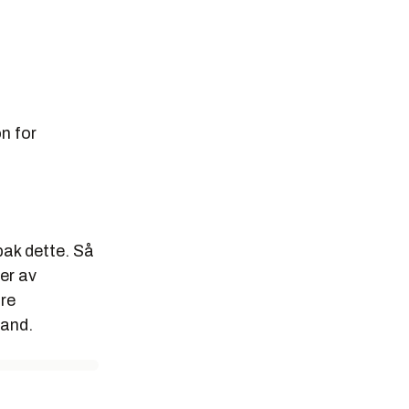
on for
bak dette. Så
ger av
ore
land.