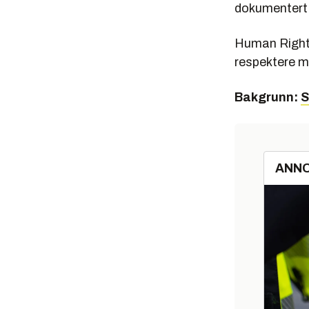
dokumentert 
Human Rights
respektere m
Bakgrunn:
S
ANN