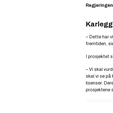
Regjeringe
Karlegge
– Dette har v
fremtiden, si
I prosjektet 
– Vi skal vur
skal vi se på
lisenser. Der
prosjektene s