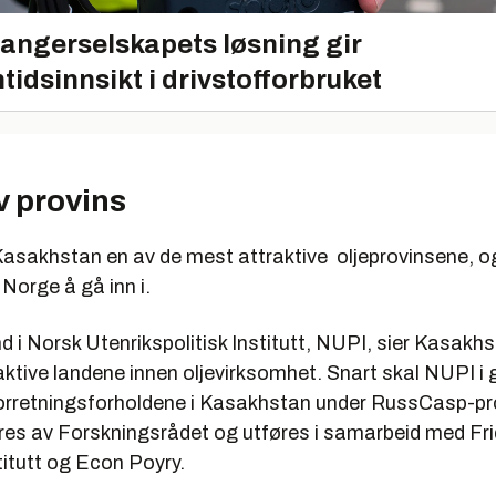
angerselskapets løsning gir
tidsinnsikt i drivstofforbruket
v provins
Kasakhstan en av de mest attraktive oljeprovinsene, o
 Norge å gå inn i.
d i Norsk Utenrikspolitisk Institutt, NUPI, sier Kasakhs
aktive landene innen oljevirksomhet. Snart skal NUPI i
orretningsforholdene i Kasakhstan under RussCasp-pr
res av Forskningsrådet og utføres i samarbeid med Fri
itutt og Econ Poyry.