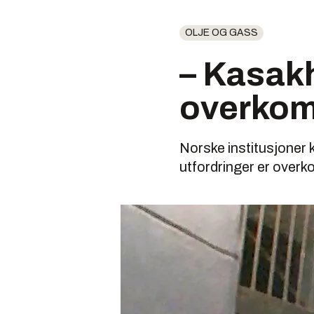
OLJE OG GASS
– Kasakh
overkom
Norske institusjoner 
utfordringer er overk