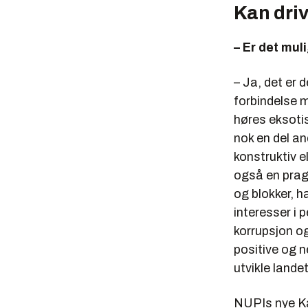
Kan driv
– Er det mul
– Ja, det er 
forbindelse 
høres eksotis
nok en del an
konstruktiv e
også en prag
og blokker, h
interesser i 
korrupsjon og
positive og 
utvikle lande
NUPIs nye Kas