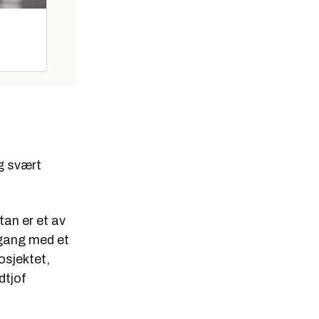
g svært
tan er et av
 gang med et
osjektet,
dtjof