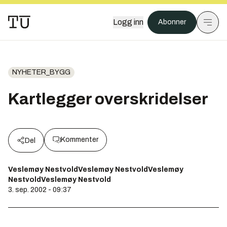
Logg inn
Abonner
NYHETER_BYGG
Kartlegger overskridelser
Kommenter
Del
Veslemøy NestvoldVeslemøy NestvoldVeslemøy
NestvoldVeslemøy Nestvold
3. sep. 2002 - 09:37