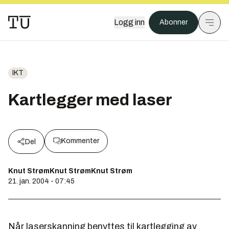
Logg inn
Abonner
IKT
Kartlegger med laser
Kommenter
Del
Knut StrømKnut StrømKnut Strøm
21. jan. 2004 - 07:45
Når laserskanning benyttes til kartlegging av