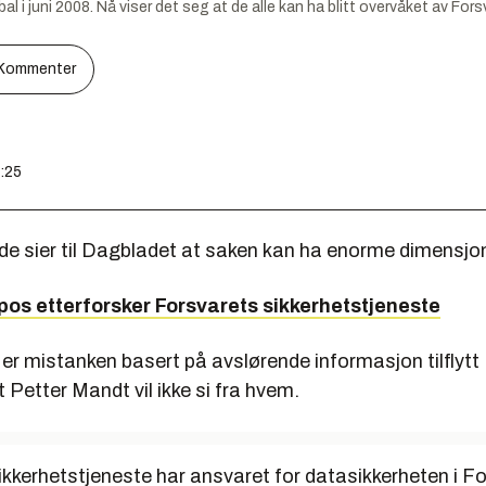
 i juni 2008. Nå viser det seg at de alle kan ha blitt overvåket av For
Kommenter
7:25
lde sier til Dagbladet at saken kan ha enorme dimensjon
pos etterforsker Forsvarets sikkerhetstjeneste
 er mistanken basert på avslørende informasjon tilflytt
Petter Mandt vil ikke si fra hvem.
ikkerhetstjeneste har ansvaret for datasikkerheten i F