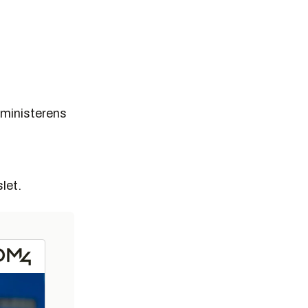
sministerens
let.