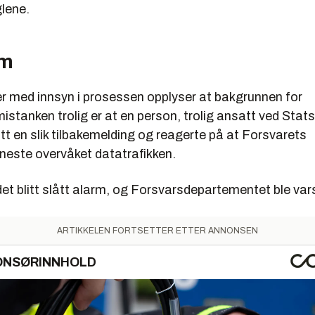
glene.
rm
er med innsyn i prosessen opplyser at bakgrunnen for
stanken trolig er at en person, trolig ansatt ved Stat
ått en slik tilbakemelding og reagerte på at Forsvarets
eneste overvåket datatrafikken.
t blitt slått alarm, og Forsvarsdepartementet ble vars
ARTIKKELEN FORTSETTER ETTER ANNONSEN
ONSØRINNHOLD