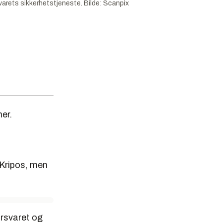
svarets sikkerhetstjeneste.
Bilde:
Scanpix
er.
 Kripos, men
orsvaret og