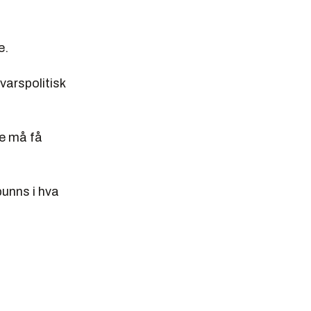
e.
varspolitisk
ne må få
bunns i hva