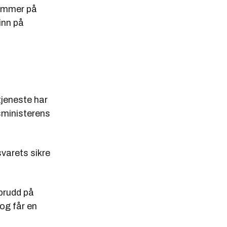
kommer på
 inn på
tjeneste har
sministerens
varets sikre
brudd på
og får en