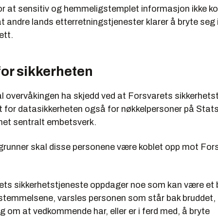
for at sensitiv og hemmeligstemplet informasjon ikke 
 at andre lands etterretningstjenester klarer å bryte seg
ett.
for sikkerheten
al overvåkingen ha skjedd ved at Forsvarets sikkerhets
t for datasikkerheten også for nøkkelpersoner på Stat
net sentralt embetsverk.
 grunner skal disse personene være koblet opp mot Fors
ets sikkerhetstjeneste oppdager noe som kan være et 
stemmelsene, varsles personen som står bak bruddet, 
g om at vedkommende har, eller er i ferd med, å bryte