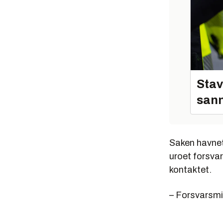
Stav
sann
Saken havnet
uroet forsva
kontaktet.
– Forsvarsmin