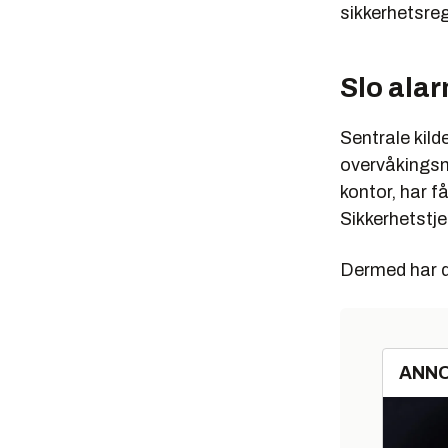
sikkerhetsre
Slo ala
Sentrale kild
overvåkingsmi
kontor, har f
Sikkerhetstj
Dermed har de
ANN