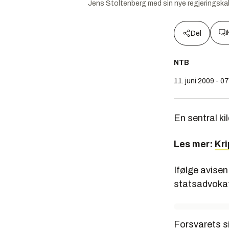
Jens Stoltenberg med sin nye regjeringskabal
Del
NTB
11. juni 2009 - 0
En sentral ki
Les mer:
Kri
Ifølge avisen
statsadvokat 
Forsvarets s