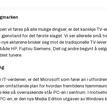
agmarken
n vil føres på alle mulige dingser, er det kanskje TV-
r gjenstand for det første slaget. Vi ser allerede små tre
 nye aktørene brisker seg mot de tradisjonelle TV-leve
 både HP, Fujitsu Siemens, Dell og andre begynt å selge
oblet tunere.
ng
i IT-verdenen, er det Microsoft som fører an i utfordr
 en omfattende plan for hvordan fremtidens hjemmeun
kje ikke så overraskende står PC-en i sentrum. I motsetni
e PC-en, er den nye Media Edition utgaven av Windows k