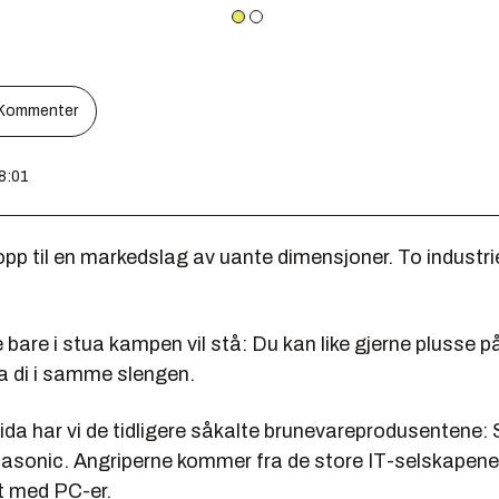
Kommenter
08:01
pp til en markedslag av uante dimensjoner. To industri
e bare i stua kampen vil stå: Du kan like gjerne plusse på
 di i samme slengen.
da har vi de tidligere såkalte brunevareprodusentene: 
asonic. Angriperne kommer fra de store IT-selskapene s
t med PC-er.