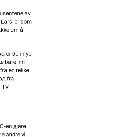
odusentene av
l Lars-er som
nakke om å
serer den nye
e bare inn
fra en rekke
 og fra
g TV-
PC-en gjøre
de andre vil