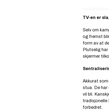
TV-en er sl
Selv om kampe
og fremst bli
form av at de
Plutselig har
skjermer tilk
Sentraliseri
Akkurat som 
stua. De har
vil bli. Kans
tradisjonell
forbedret.