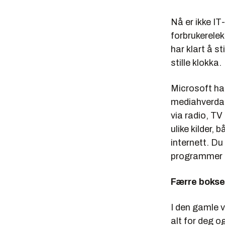
Nå er ikke IT
forbrukerelek
har klart å s
stille klokka.
Microsoft har
mediahverdag
via radio, TV
ulike kilder, 
internett. D
programmer di
Færre bokse
I den gamle 
alt for deg og