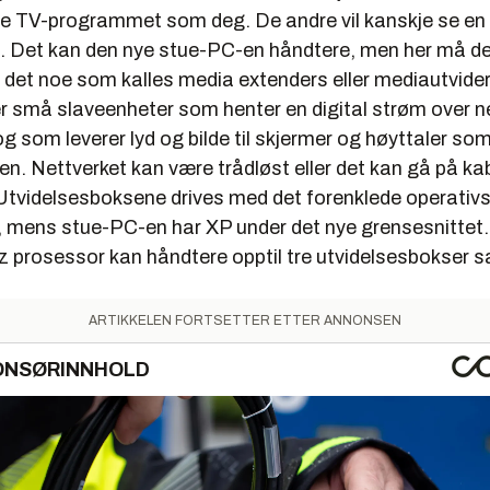
 TV-programmet som deg. De andre vil kanskje se en 
o. Det kan den nye stue-PC-en håndtere, men her må den
 det noe som kalles media extenders eller mediautvider
r små slaveenheter som henter en digital strøm over ne
 som leverer lyd og bilde til skjermer og høyttaler som 
n. Nettverket kan være trådløst eller det kan gå på ka
tvidelsesboksene drives med det forenklede operativ
mens stue-PC-en har XP under det nye grensesnittet
 prosessor kan håndtere opptil tre utvidelsesbokser s
ARTIKKELEN FORTSETTER ETTER ANNONSEN
ONSØRINNHOLD