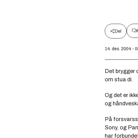
Del
14. des. 2004 - 
Det brygger o
om stua di.
Og det er ikk
og håndveska
På forsvarssi
Sony, og Pan
har forbunde