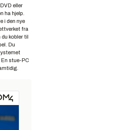
DVD eller
 ha hjelp.
e i den nye
ttverket fra
du kobler til
bel. Du
systemet
. En stue-PC
amtidig.