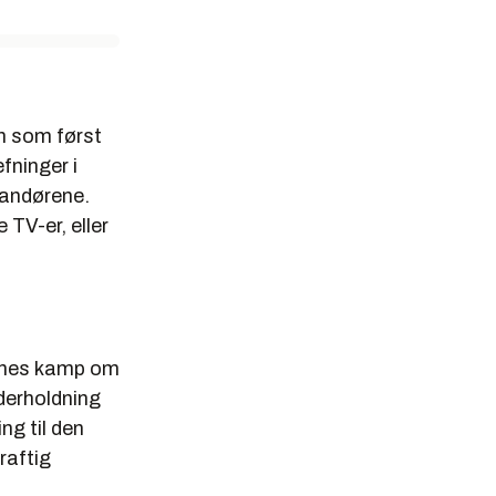
en som først
fninger i
randørene.
 TV-er, eller
ernes kamp om
derholdning
ng til den
raftig