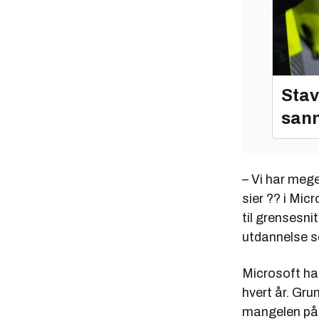
Stav
sann
– Vi har mege
sier ?? i Micr
til grensesnit
utdannelse s
Microsoft ha
hvert år. Gru
mangelen på 