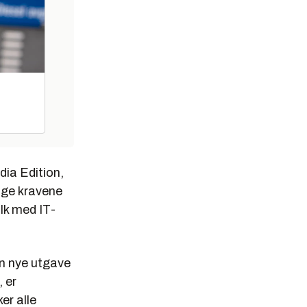
dia Edition,
enge kravene
olk med IT-
en nye utgave
, er
er alle