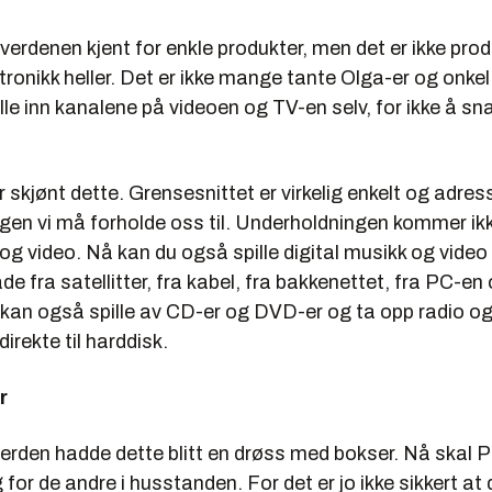
-verdenen kjent for enkle produkter, men det er ikke pr
tronikk heller. Det er ikke mange tante Olga-er og onke
tille inn kanalene på videoen og TV-en selv, for ikke å s
 skjønt dette. Grensesnittet er virkelig enkelt og adres
en vi må forholde oss til. Underholdningen kommer ikk
 og video. Nå kan du også spille digital musikk og video 
både fra satellitter, fra kabel, fra bakkenettet, fra PC-en
u kan også spille av CD-er og DVD-er og ta opp radio o
rekte til harddisk.
r
verden hadde dette blitt en drøss med bokser. Nå skal 
 for de andre i husstanden. For det er jo ikke sikkert at 