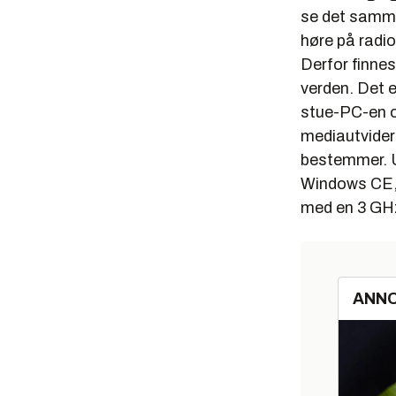
se det samme
høre på radi
Derfor finnes
verden. Det e
stue-PC-en og
mediautvidere
bestemmer. U
Windows CE, 
med en 3 GHz
ANN