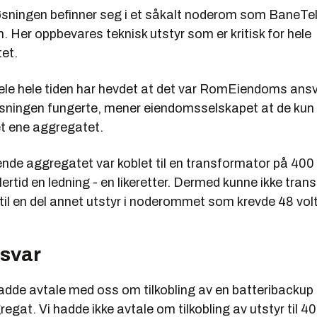
ningen befinner seg i et såkalt noderom som BaneTele
Her oppbevares teknisk utstyr som er kritisk for hele
et.
e hele tiden har hevdet at det var RomEiendoms ansv
ningen fungerte, mener eiendomsselskapet at de kun
et ene aggregatet.
nde aggregatet var koblet til en transformator på 400 
ertid en ledning - en likeretter. Dermed kunne ikke tra
til en del annet utstyr i noderommet som krevde 48 volt
nsvar
adde avtale med oss om tilkobling av en batteribackup
egat. Vi hadde ikke avtale om tilkobling av utstyr til 40