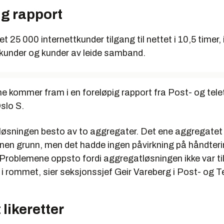
ig rapport
25 000 internettkunder tilgang til nettet i 10,5 timer, i 
nkunder og kunder av leide samband.
e kommer fram i en foreløpig rapport fra Post- og tele
slo S.
øsningen besto av to aggregater. Det ene aggregatet v
annen grunn, men det hadde ingen påvirkning på håndter
 Problemene oppsto fordi aggregatløsningen ikke var ti
 i rommet, sier seksjonssjef Geir Vareberg i Post- og Te
likeretter