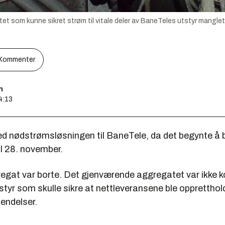
som kunne sikret strøm til vitale deler av BaneTeles utstyr manglet en
Kommenter
n
4:13
med nødstrømsløsningen til BaneTele, da det begynte å
il 28. november.
egat var borte. Det gjenværende aggregatet var ikke kob
tyr som skulle sikre at nettleveransene ble oppretthol
endelser.