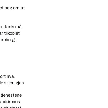
ret seg om at
ed tanke på
r tilkoblet
areberg.
ort hva.
 skjer igjen.
e tjenestene
erandørenes