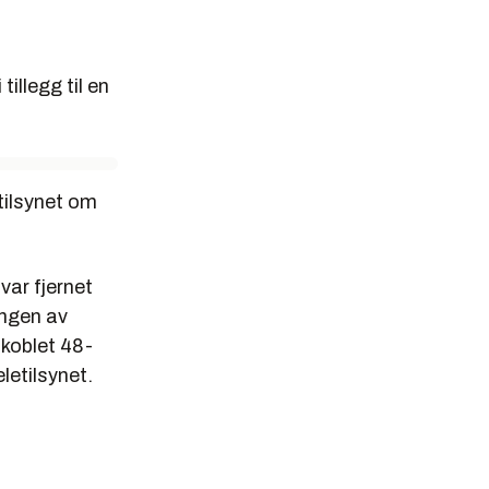
tillegg til en
tilsynet om
ar fjernet
ingen av
lkoblet 48-
letilsynet.