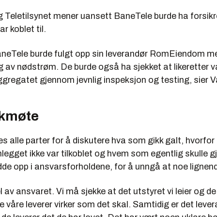
 Teletilsynet mener uansett BaneTele burde ha forsik
r koblet til.
aneTele burde fulgt opp sin leverandør RomEiendom m
ng av nødstrøm. De burde også ha sjekket at likeretter va
regatet gjennom jevnlig inspeksjon og testing, sier V
kmøte
alle parter for å diskutere hva som gikk galt, hvorfor
gget ikke var tilkoblet og hvem som egentlig skulle gj
dde opp i ansvarsforholdene, for å unngå at noe lignende
el av ansvaret. Vi må sjekke at det utstyret vi leier og d
 våre leverer virker som det skal. Samtidig er det lev