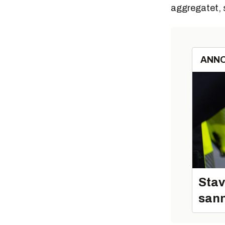
aggregatet, 
ANN
Stav
sann