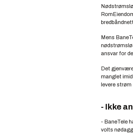
Nødstrømsløs
RomEiendom. 
bredbåndnett
Mens BaneTel
nødstrømsløs
ansvar for d
Det gjenvære
manglet imidl
levere strøm 
- Ikke a
- BaneTele h
volts nødaggr