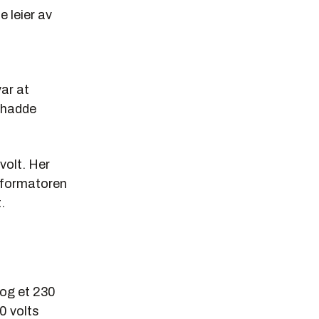
 leier av
ar at
 hadde
volt. Her
nsformatoren
.
 og et 230
0 volts