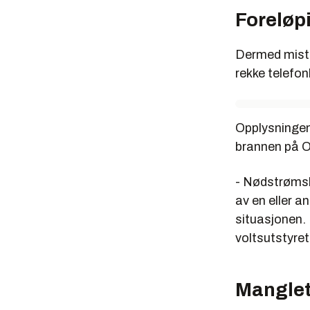
Foreløp
Dermed mistet 
rekke telefo
Opplysningen
brannen på O
- Nødstrømsl
av en eller 
situasjonen.
voltsutstyret
Manglet 