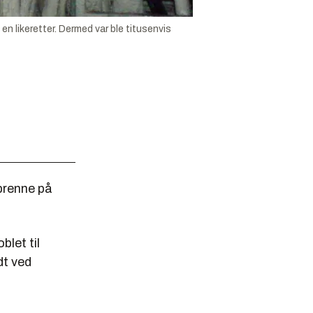
 likeretter. Dermed var ble titusenvis
 brenne på
let til
dt ved