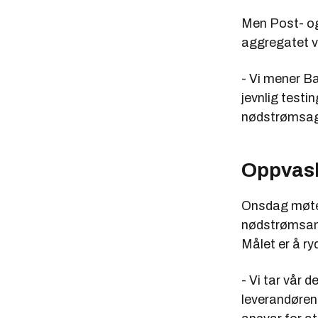
Men Post- og
aggregatet va
- Vi mener B
jevnlig testi
nødstrømsagg
Oppvas
Onsdag møtes 
nødstrømsanle
Målet er å ry
- Vi tar vår d
leverandørene