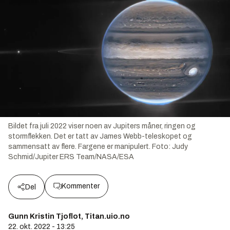
Bildet fra juli 2022 viser noen av Jupiters måner, ringen og
stormflekken. Det er tatt av James Webb-teleskopet og
sammensatt av flere. Fargene er manipulert.
Foto:
Judy
Schmid/Jupiter ERS Team/NASA/ESA
Kommenter
Del
Gunn Kristin Tjoflot, Titan.uio.no
22. okt. 2022 - 13:25