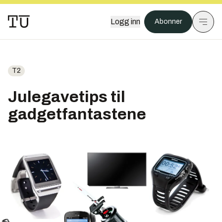
Logg inn
Abonner
T2
Julegavetips til
gadgetfantastene