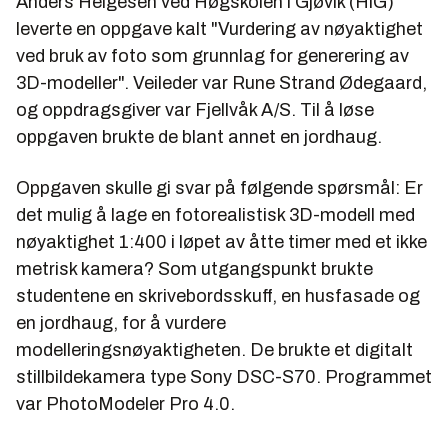
Anders Helgesen ved Høgskolen i Gjøvik (HiG)
leverte en oppgave kalt "Vurdering av nøyaktighet
ved bruk av foto som grunnlag for generering av
3D-modeller". Veileder var Rune Strand Ødegaard,
og oppdragsgiver var Fjellvåk A/S. Til å løse
oppgaven brukte de blant annet en jordhaug.
Oppgaven skulle gi svar på følgende spørsmål: Er
det mulig å lage en fotorealistisk 3D-modell med
nøyaktighet 1:400 i løpet av åtte timer med et ikke
metrisk kamera? Som utgangspunkt brukte
studentene en skrivebordsskuff, en husfasade og
en jordhaug, for å vurdere
modelleringsnøyaktigheten. De brukte et digitalt
stillbildekamera type Sony DSC-S70. Programmet
var PhotoModeler Pro 4.0.