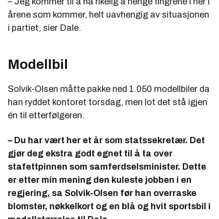
– Jeg kommer til å ha rikelig å henge fingrene i her i
årene som kommer, helt uavhengig av situasjonen
i partiet, sier Dale.
Modellbil
Solvik-Olsen måtte pakke ned 1.050 modellbiler da
han ryddet kontoret torsdag, men lot det stå igjen
én til etterfølgeren.
– Du har vært her et år som statssekretær. Det
gjør deg ekstra godt egnet til å ta over
stafettpinnen som samferdselsminister. Dette
er etter min mening den kuleste jobben i en
regjering, sa Solvik-Olsen før han overraske
blomster, nøkkelkort og en blå og hvit sportsbil i