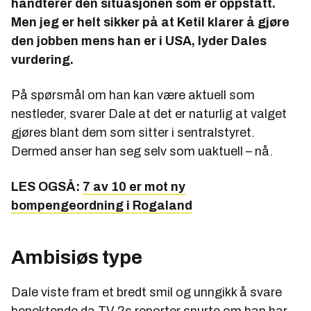
håndterer den situasjonen som er oppstått.
Men jeg er helt sikker på at Ketil klarer å gjøre
den jobben mens han er i USA, lyder Dales
vurdering.
På spørsmål om han kan være aktuell som
nestleder, svarer Dale at det er naturlig at valget
gjøres blant dem som sitter i sentralstyret.
Dermed anser han seg selv som uaktuell – nå.
LES OGSÅ:
7 av 10 er mot ny
bompengeordning i Rogaland
Ambisiøs type
Dale viste fram et bredt smil og unngikk å svare
benektende da TV 2s reporter spurte om han har