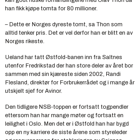
kan godt huske forhandlingene med Olav Thon da
han fikk kjøpe tomta for 80 millioner.
– Dette er Norges dyreste tomt, sa Thon som
alltid tenker pris. Det er vel derfor han er blitt en av
Norges rikeste.
Ueland har tatt Østfold-banen inn fra Saltnes
utenfor Fredrikstad der han store deler av året bor
sammen med sin kjæreste siden 2002, Randi
Flesland, direktør for Forbrukerrådet og i mange år
utskjelt sjef for Avinor.
Den tidligere NSB-toppen er fortsatt togpendler
ettersom han har mange møter og fortsatt en
leilighet i Oslo. Men det er i Østfold han har bygd
opp en ny karriere de siste årene som styreleder