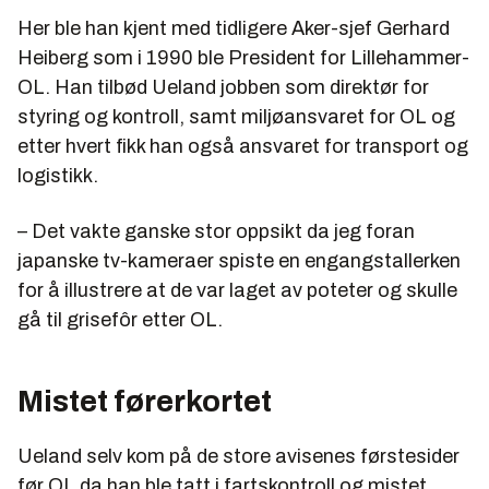
Her ble han kjent med tidligere Aker-sjef Gerhard
Heiberg som i 1990 ble President for Lillehammer-
OL. Han tilbød Ueland jobben som direktør for
styring og kontroll, samt miljøansvaret for OL og
etter hvert fikk han også ansvaret for transport og
logistikk.
– Det vakte ganske stor oppsikt da jeg foran
japanske tv-kameraer spiste en engangstallerken
for å illustrere at de var laget av poteter og skulle
gå til grisefôr etter OL.
Mistet førerkortet
Ueland selv kom på de store avisenes førstesider
før OL da han ble tatt i fartskontroll og mistet