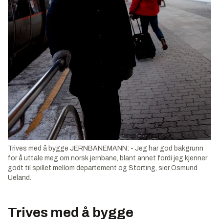
Trives med å bygge JERNBANEMANN: - Jeg har god bakgrunn
for å uttale meg om norsk jernbane, blant annet fordi jeg kjenner
godt til spillet mellom departement og Storting, sier Osmund
Ueland.
Trives med å bygge