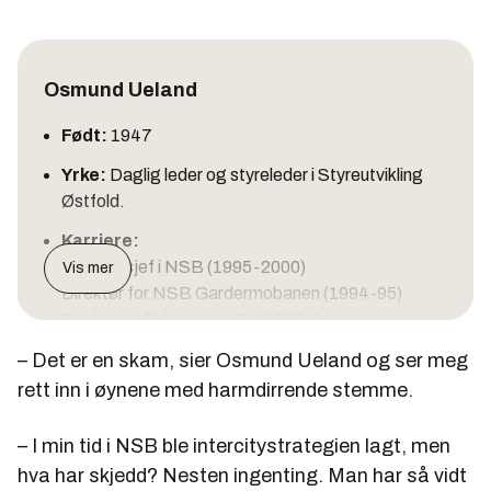
Osmund Ueland
Født:
1947
Yrke:
Daglig leder og styreleder i Styreutvikling
Østfold.
Karriere:
Konsernsjef i NSB (1995-2000)
Vis mer
Direktør for NSB Gardermobanen (1994-95)
Direktør i Lillehammer-OL (1990-94)
Tidligere lederstillinger i Aker Eiendom, Aker Verdal
– Det er en skam, sier Osmund Ueland og ser meg
og Bever-Pack.
rett inn i øynene med harmdirrende stemme.
Utdanning:
Maskiningeniør fra Møre og Romsdal
tekniske skole i 1969.
– I min tid i NSB ble intercitystrategien lagt, men
hva har skjedd? Nesten ingenting. Man har så vidt