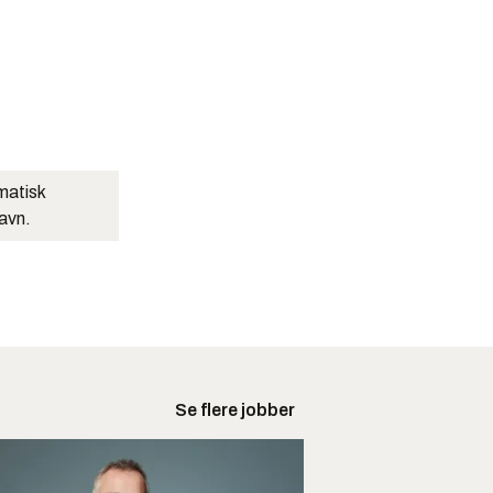
matisk
navn.
Se flere jobber