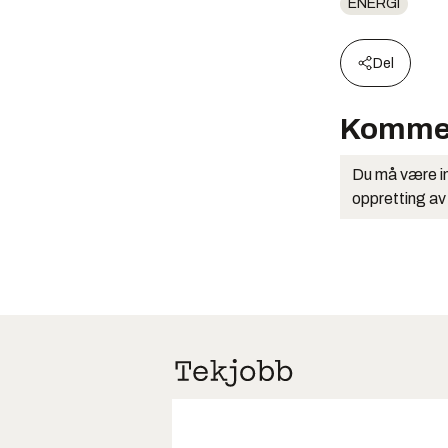
ENERGI
Del
Komme
Du må være in
oppretting av