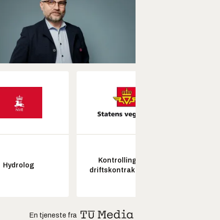
Kontrollingeniør
Hydrolog
Seksjon
driftskontrakt elektro
En tjeneste fra