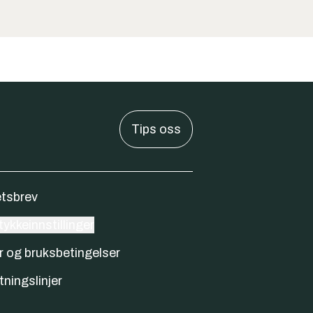
Tips oss
tsbrev
ykkeinnstillinger
r og bruksbetingelser
tningslinjer