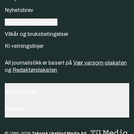
Nyhetsbrev
Samtykkeinnstillinger
Vilkår og bruksbetingelser
KI-retningslinjer
All journalistikk er basert på
Vær varsom-plakaten
og
Redaktørplakaten
Abonnement
Kontakt
© 1995-
2026
Teknisk Ukeblad Media AS