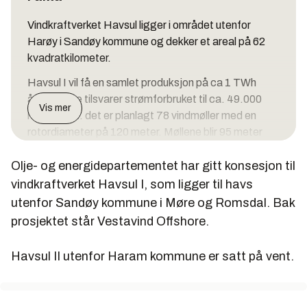
Vindkraftverket Havsul ligger i området utenfor
Harøy i Sandøy kommune og dekker et areal på 62
kvadratkilometer.
Havsul I vil få en samlet produksjon på ca 1 TWh
årlig. Dette tilsvarer strømforbruket til ca. 49.000
Vis mer
husstander. det er planlagt 78 vindmøller med en
rotordiameter på 120 meter. Møllene blir 95 meter
høye.
Olje- og energidepartementet har gitt konsesjon til
Byggestart kan tidligst skje i 2011.
vindkraftverket Havsul I, som ligger til havs
Havsul II er planlagt i havet utenfor Giske og Haram.
utenfor Sandøy kommune i Møre og Romsdal. Bak
Den nordøstlige delen av vindparken ligger ca 1,8
prosjektet står Vestavind Offshore.
kilometer utenfor Ulla fyr på Haramsøy, mens den
sørvestlige delen ligger ca 4,3 kilometer utenfor
Havsul II utenfor Haram kommune er satt på vent.
Vigra. De ytterste vindturbinene ligger 10-11
kilometer fra land.
Havsul II vil få en samlet produksjon på ca 1,1 TWh