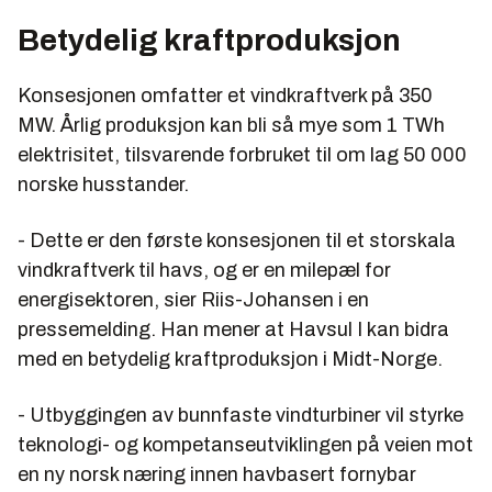
årlig. Dette tilsvarer strømforbruket til ca. 56.000
Betydelig kraftproduksjon
husstander.
Konsesjonen omfatter et vindkraftverk på 350
MW. Årlig produksjon kan bli så mye som 1 TWh
KILDE: Sunnmørsposten
elektrisitet, tilsvarende forbruket til om lag 50 000
norske husstander.
- Dette er den første konsesjonen til et storskala
vindkraftverk til havs, og er en milepæl for
energisektoren, sier Riis-Johansen i en
pressemelding. Han mener at Havsul I kan bidra
med en betydelig kraftproduksjon i Midt-Norge.
- Utbyggingen av bunnfaste vindturbiner vil styrke
teknologi- og kompetanseutviklingen på veien mot
en ny norsk næring innen havbasert fornybar