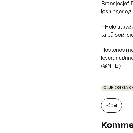
Bransjesjef R
løsninger og 
– Hele utbyg
ta på seg, si
Hestenes men
leverandørind
(©NTB)
OLJE OG GAS
Del
Komme