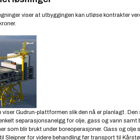
egninger viser at utbyggingen kan utløse kontrakter v
kroner.
n viser Gudrun-plattformen slik den nå er planlagt. Den 
 enkelt separasjonsanelgg for olje, gass og vann samt 
er som blir brukt under boreoperasjoner. Gass og olje 
il Sleipner for videre behandling før transport til Kårstø