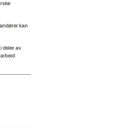
orske
randører kan
 deler av
arbeid.