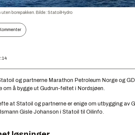
en uten borepakken.
Bilde:
StatoilHydro
Kommenter
2:14
tatoil og partnerne Marathon Petroleum Norge og GD
e om å bygge ut Gudrun-feltet i Nordsjøen.
efte at Statoil og partnerne er enige om utbygging av G
lsmann Gisle Johanson i Statoil til Oilinfo.
net løsninger