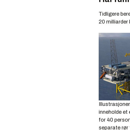
Tidligere ber
20 milliarder 
Illustrasjone
inneholde et
for 40 person
separate rør t