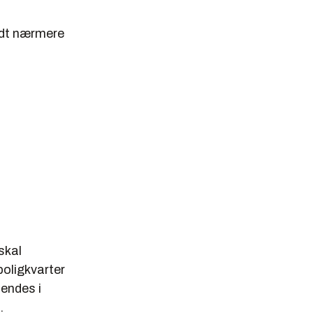
erdt nærmere
skal
boligkvarter
sendes i
.