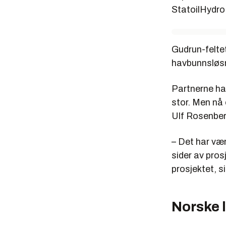
StatoilHydro
Gudrun-felte
havbunnsløsni
Partnerne har
stor. Men nå 
Ulf Rosenber
– Det har vær
sider av pros
prosjektet, s
Norske 