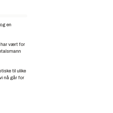
 og en
 har vært for
ssetalsmann
ske til ulike
vi nå går for