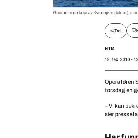
Gudrun er en kopi av Kvitebjørn (bildet), m
Del
NTB
18. feb. 2010 - 1
Operatøren S
torsdag enig
– Vi kan bekr
sier presseta
Har fun