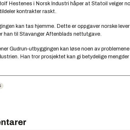
olf Hestenes i Norsk Industri håper at Statoil velger n
tildeler kontrakter raskt.
gingen kan tas hjemme. Dette er oppgaver norske leve
er han til Stavanger Aftenblads nettutgave.
er Gudrun-utbyggingen kan løse noen av problemene i
ustrien. Han tror prosjektet kan gi betydelige mengder 
S
ntarer