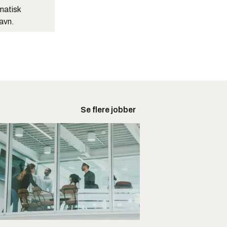
matisk
navn.
Se flere jobber