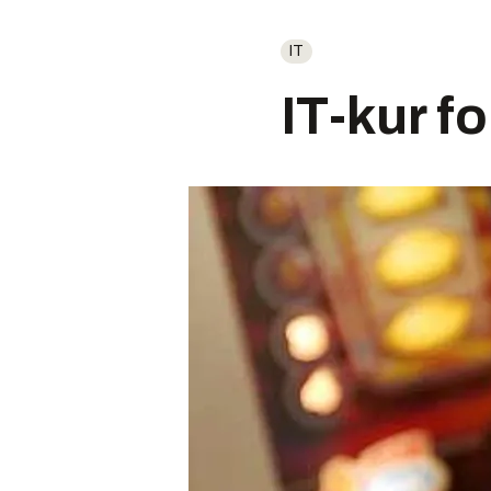
IT
IT-kur f