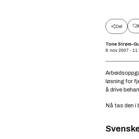
Del
Tone Strøm-G
9. nov. 2007 - 11
Arbeidsoppga
løsning for f
å drive behan
Nå tas den i 
Svenske