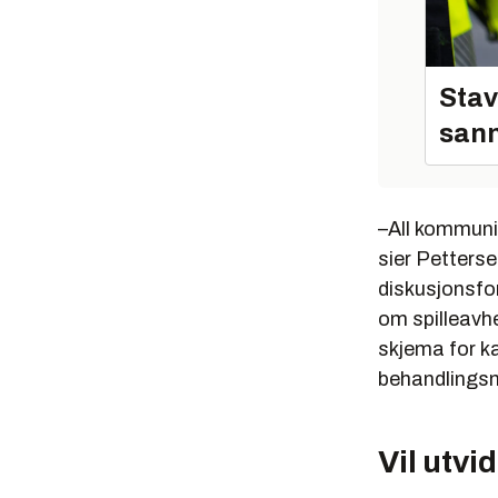
Stav
sann
–All kommunik
sier Petterse
diskusjonsfo
om spilleavhe
skjema for ka
behandlingsm
Vil utvi