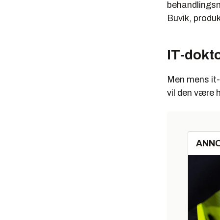
behandlingsni
Buvik, produk
IT-dokt
Men mens it-l
vil den være 
ANN