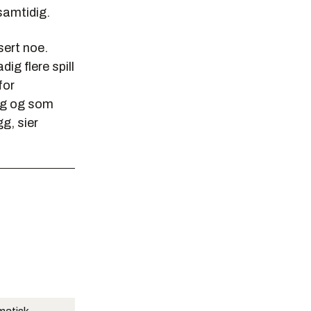
samtidig.
sert noe.
ig flere spill
for
ng og som
g, sier