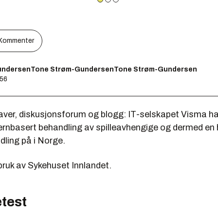
Kommenter
undersenTone Strøm-GundersenTone Strøm-Gundersen
:56
ver, diskusjonsforum og blogg: IT-selskapet Visma har
jernbasert behandling av spilleavhengige og dermed en 
dling på i Norge.
bruk av Sykehuset Innlandet.
test