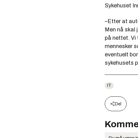
Sykehuset Inn
–Etter at aut
Men nå skal j
på nettet. Vi
mennesker so
eventuelt bor
sykehusets p
IT
Del
Komme