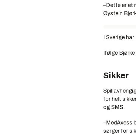
–Dette er et 
Øystein Bjør
I Sverige har
Ifølge Bjørke
Sikker
Spillavhengi
for helt sikk
og SMS.
–MedAxess br
sørger for s