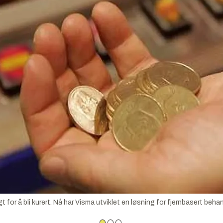
 for å bli kurert. Nå har Visma utviklet en løsning for fjernbasert behan