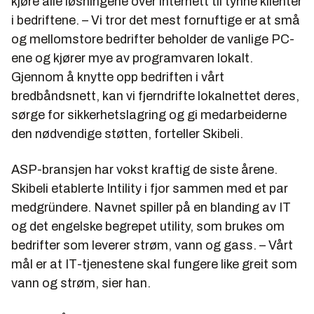
kjøre alle løsningene over internett til tynne klienter
i bedriftene. – Vi tror det mest fornuftige er at små
og mellomstore bedrifter beholder de vanlige PC-
ene og kjører mye av programvaren lokalt.
Gjennom å knytte opp bedriften i vårt
bredbåndsnett, kan vi fjerndrifte lokalnettet deres,
sørge for sikkerhetslagring og gi medarbeiderne
den nødvendige støtten, forteller Skibeli.
ASP-bransjen har vokst kraftig de siste årene.
Skibeli etablerte Intility i fjor sammen med et par
medgründere. Navnet spiller på en blanding av IT
og det engelske begrepet utility, som brukes om
bedrifter som leverer strøm, vann og gass. – Vårt
mål er at IT-tjenestene skal fungere like greit som
vann og strøm, sier han.