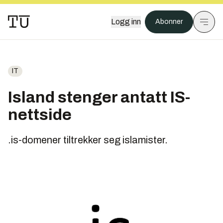
Logg inn
Abonner
IT
Island stenger antatt IS-
nettside
.is-domener tiltrekker seg islamister.