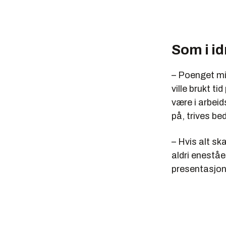
Som i id
– Poenget mitt
ville brukt t
være i arbeid
på, trives b
– Hvis alt sk
aldri eneståe
presentasjon 