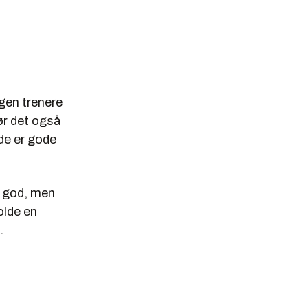
ngen trenere
bør det også
 de er gode
e god, men
olde en
.