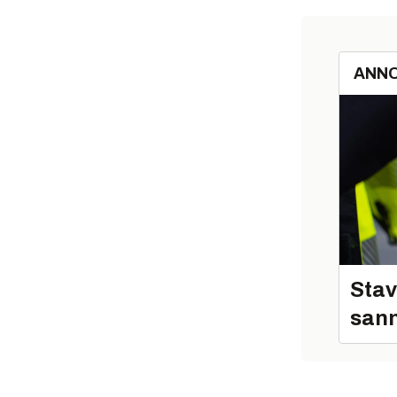
ANN
Stav
sann