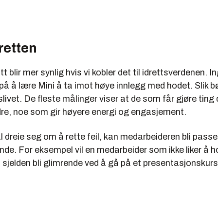
retten
 blir mer synlig hvis vi kobler det til idrettsverdenen. I
id på å lære Mini å ta imot høye innlegg med hodet. Slik 
slivet. De fleste målinger viser at de som får gjøre ting
edre, noe som gir høyere energi og engasjement.
al dreie seg om å rette feil, kan medarbeideren bli pass
nde. For eksempel vil en medarbeider som ikke liker å h
sjelden bli glimrende ved å gå på et presentasjonskurs