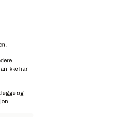
en.
edere
man ikke har
rtlegge og
jon.