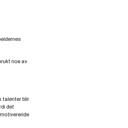
beidernes
brukt noe av
 talenter blir
rdi det
g motiverende