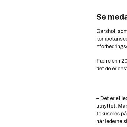
Se meda
Garshol, som
kompetansedi
«forbedringso
Færre enn 20
det de er best
– Det er et l
utnyttet. Man
fokuseres på 
når lederne s