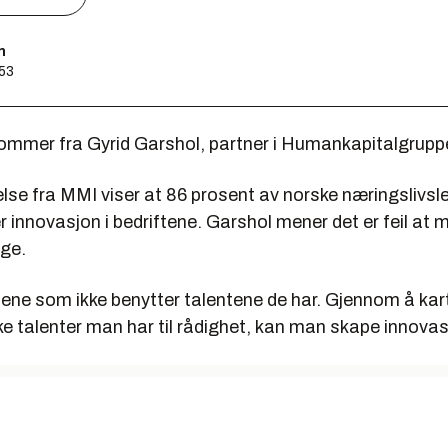
n
:53
mmer fra Gyrid Garshol, partner i Humankapitalgrupp
lse fra MMI viser at 86 prosent av norske næringslivsl
r innovasjon i bedriftene. Garshol mener det er feil at 
rge.
ftene som ikke benytter talentene de har. Gjennom å ka
lke talenter man har til rådighet, kan man skape innovas