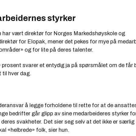
rbeidernes styrker
 har vært direktør for Norges Markedshøyskole og
rektør for Elopak, mener det pekes for mye på medar
mråder» og for lite på deres talenter.
 prosent svarer et entydig ja på spørsmålet om de får 
 til hver dag.
ederansvar å legge forholdene til rette for at de ansattes
ge bedrifter går glipp av sine medarbeideres styrker fo
deres svakheter. Det sier seg selv at det ikke er særli
kal «helbrede» folk, sier hun.