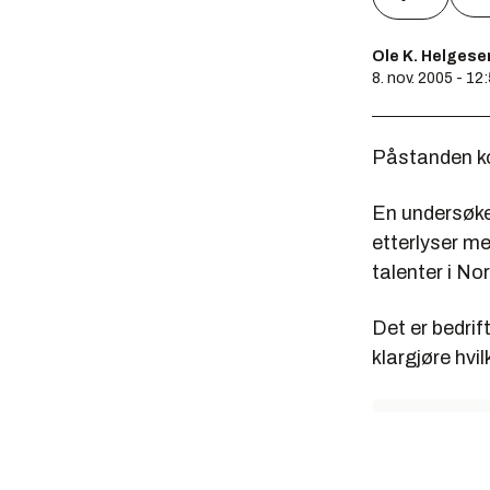
Ole K. Helgese
8. nov. 2005 - 12
Påstanden ko
En undersøke
etterlyser me
talenter i No
Det er bedri
klargjøre hvi