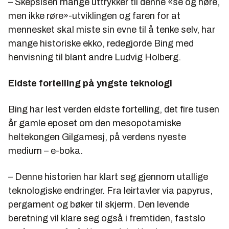
– Skepsisen mange uttrykker til denne «se og høre,
men ikke røre»-utviklingen og faren for at
mennesket skal miste sin evne til å tenke selv, har
mange historiske ekko, redegjorde Bing med
henvisning til blant andre Ludvig Holberg.
Eldste fortelling på yngste teknologi
Bing har lest verden eldste fortelling, det fire tusen
år gamle eposet om den mesopotamiske
heltekongen Gilgamesj, på verdens nyeste
medium – e-boka.
– Denne historien har klart seg gjennom utallige
teknologiske endringer. Fra leirtavler via papyrus,
pergament og bøker til skjerm. Den levende
beretning vil klare seg også i fremtiden, fastslo