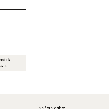
matisk
navn.
Se flere jobber