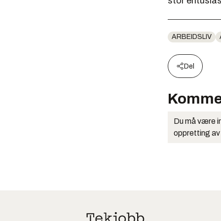
stor entusia
ARBEIDSLIV
Del
Komme
Du må være in
oppretting av