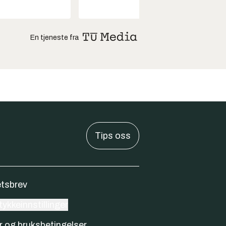
En tjeneste fra
Tips oss
tsbrev
ykkeinnstillinger
r og bruksbetingelser