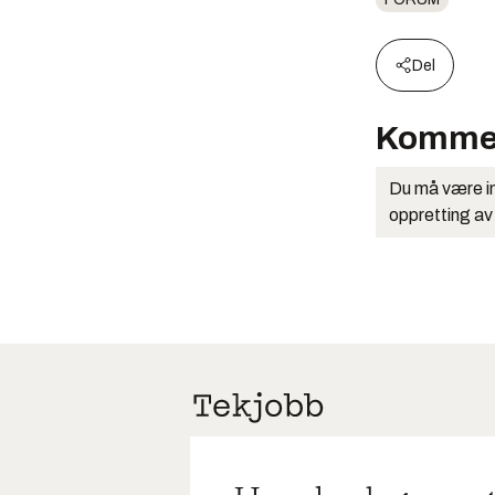
Del
Komme
Du må være in
oppretting av