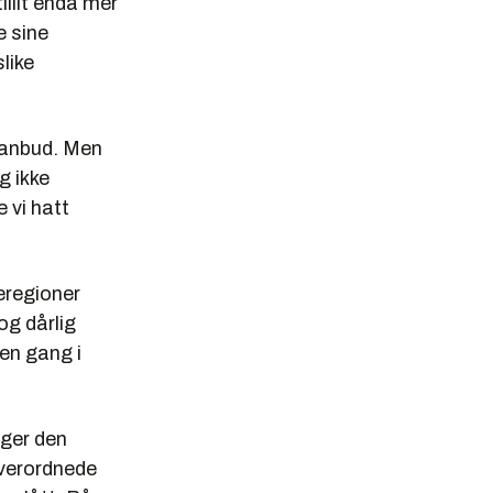
illit enda mer
e sine
like
å anbud. Men
g ikke
 vi hatt
eregioner
og dårlig
 en gang i
ger den
overordnede