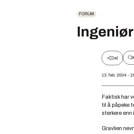
FORUM
Ingeniø
Del
13. feb. 2004 - 1
Faktisk har v
til å påpeke 
sterkere enn
Gravlien nev