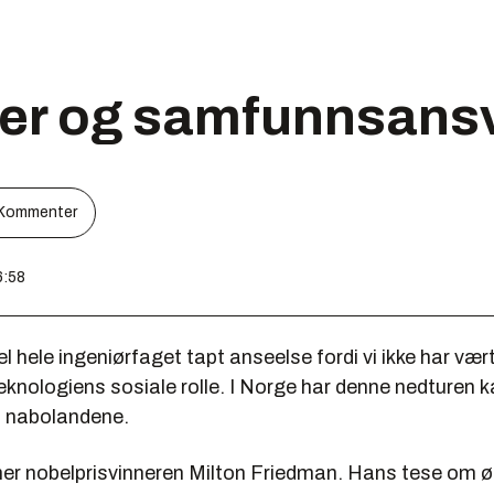
rer og samfunnsans
Kommenter
6:58
el hele ingeniørfaget tapt anseelse fordi vi ikke har vær
teknologiens sosiale rolle. I Norge har denne nedturen 
 i nabolandene.
ner nobelprisvinneren Milton Friedman. Hans tese om