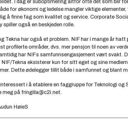
ldet. I dag er suboptimering altfor ofte det som blir fo
åde for økonomi og ledelse mangler viktige elementer,
lig å finne fag som kvalitet og service. Corporate Soci
y spiller også en beskjeden rolle.
og Tekna har også et problem. NIF har i mange år hatt
st profilerte områder, dvs. mer pensjon til noen av ver
amtidig har NIFs samfunnsengasjement vært svakt. D
t NIF/Tekna eksisterer kun for sitt eget og sine medle
 mer. Dette ødelegger tillit både i samfunnet og blant
interessert i å etablere en faggruppe for Teknologi og
 meg på fringilla@c2i.net.
 Audun HøieS