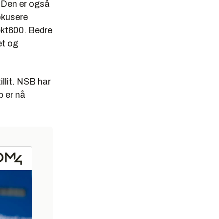
. Den er også
okusere
fekt600. Bedre
et og
llit. NSB har
ap er nå