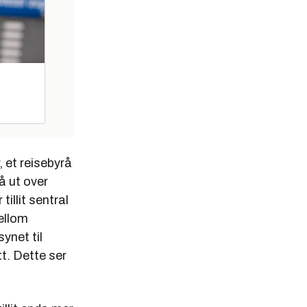
, et reisebyrå
gå ut over
illit sentral
mellom
ynet til
tt. Dette ser