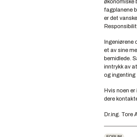
økonomiske bi
fagplanene b
er det vanske
Responsibilit
Ingeniørene 
et av sine me
bemidlede. S
inntrykk av a
og ingenting
Hvis noen er 
dere kontakte
Dr.ing. Tore
FORUM