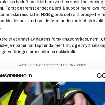
ale i en bedrift har ikke bare vært en sosial belastning
i. Først og fremst er det da lett å suboptimere, dvs. f
konomiske resultater. NSB gjorde det i sitt prosjekt Ef
 hadde det nok vært om de først hadde satset på kvalit
.
gere er et annet av dagens forskningsområder, nemlig ti
ritiske jernbaner har tapt enda mer tillit, og et nytt selsk
 garvede ingeniører spiller en nøkkelrolle.
ARTIKKELEN FORTSETTER ETTER ANNONSEN
ONSØRINNHOLD