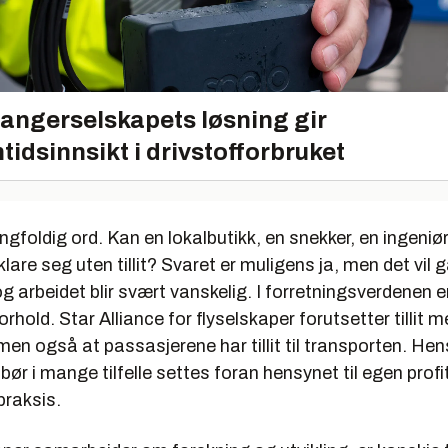
angerselskapets løsning gir
tidsinnsikt i drivstofforbruket
angfoldig ord. Kan en lokalbutikk, en snekker, en ingeniør
klare seg uten tillit? Svaret er muligens ja, men det vil 
 arbeidet blir svært vanskelig. I forretningsverdenen er t
orhold. Star Alliance for flyselskaper forutsetter tillit 
en også at passasjerene har tillit til transporten. Hens
ør i mange tilfelle settes foran hensynet til egen profi
i praksis.