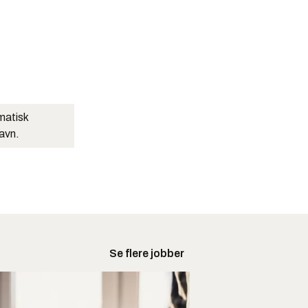
matisk
navn.
Se flere jobber