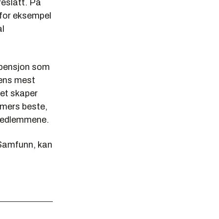
reslått. På
 for eksempel
al
 pensjon som
dens mest
et skaper
mmers beste,
 medlemmene.
 Samfunn, kan