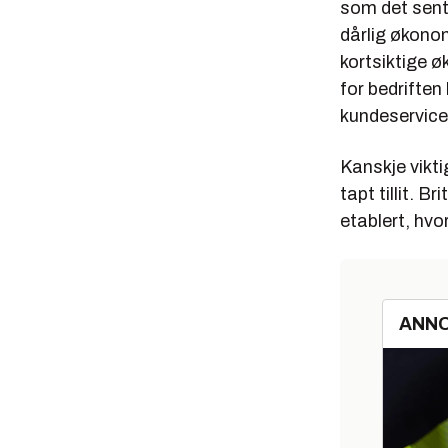
som det sentr
dårlig økonom
kortsiktige ø
for bedriften
kundeservice
Kanskje vikti
tapt tillit. B
etablert, hvor
ANN