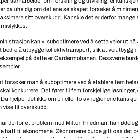
per samarbeider om forskning og utvikling, er kanskje t
 er da uheldig om det ene selskapet forsøker å minimer
aksimere sitt overskudd. Kanskje det er derfor mange s
r mislykkes.
dministrasjon kan vi suboptimere ved å sette veier ut p
t bedre å utbygge kollektivtransport, slik at veiutbyggin
eksempel på dette er Gardermobanen. Dessverre burde
ksempler.
et forsøker man å suboptimere ved å etablere fem hels
kal konkurrere. Det fører til fem forskjellige løsninger, 
 Da hjelper det ikke om en eller to av regionene kanskje
 vise til overskudd.
r derfor et problem med Milton Friedman, han ødeleg
unne hatt til økonomene. Økonomene burde gitt oss det 