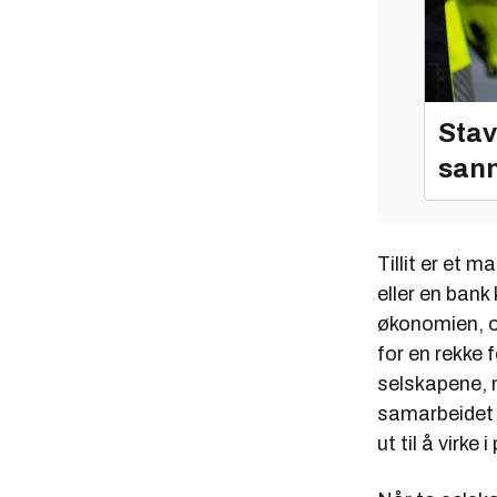
Stav
sann
Tillit er et m
eller en bank 
økonomien, og
for en rekke f
selskapene, m
samarbeidet b
ut til å virke 