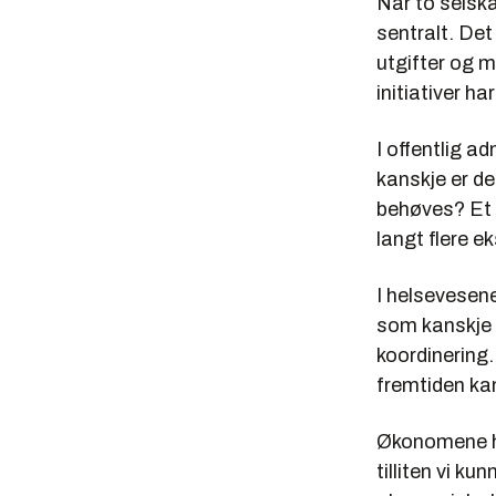
Når to selska
sentralt. Det
utgifter og m
initiativer ha
I offentlig a
kanskje er de
behøves? Et 
langt flere e
I helsevesen
som kanskje s
koordinering.
fremtiden kan
Økonomene ha
tilliten vi k