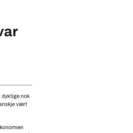
var
t dyktige nok
kanskje vært
 økonomien