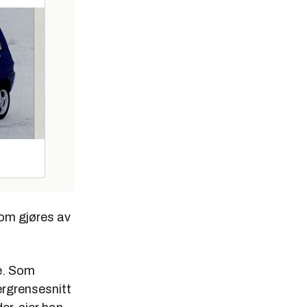
som gjøres av
e. Som
ergrensesnitt