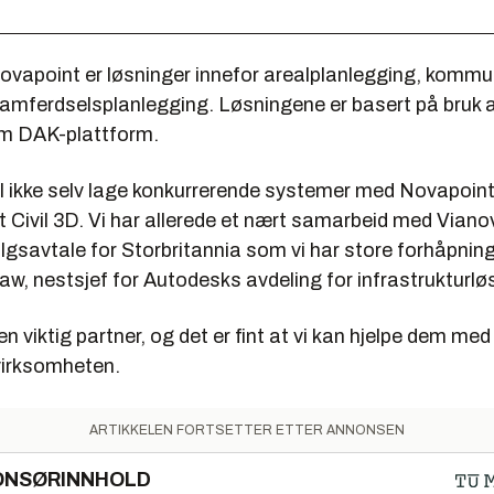
vapoint er løsninger innefor arealplanlegging, kommu
samferdselsplanlegging. Løsningene er basert på bruk
 DAK-plattform.
il ikke selv lage konkurrerende systemer med Novapoint
t Civil 3D. Vi har allerede et nært samarbeid med Viano
lgsavtale for Storbritannia som vi har store forhåpninger
w, nestsjef for Autodesks avdeling for infrastrukturlø
en viktig partner, og det er fint at vi kan hjelpe dem med
virksomheten.
ARTIKKELEN FORTSETTER ETTER ANNONSEN
ONSØRINNHOLD