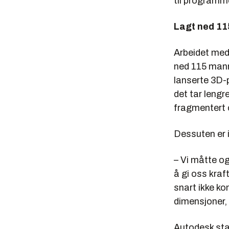
til programme
Lagt ned 1
Arbeidet med 
ned 115 manne
lanserte 3D-
det tar lengr
fragmentert 
Dessuten er 
– Vi måtte og
å gi oss kraft
snart ikke kon
dimensjoner,
Autodesk sta