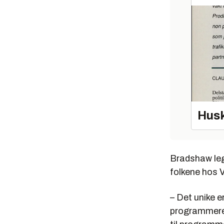
Husk
Bradshaw legg
folkene hos 
– Det unike 
programmerer 