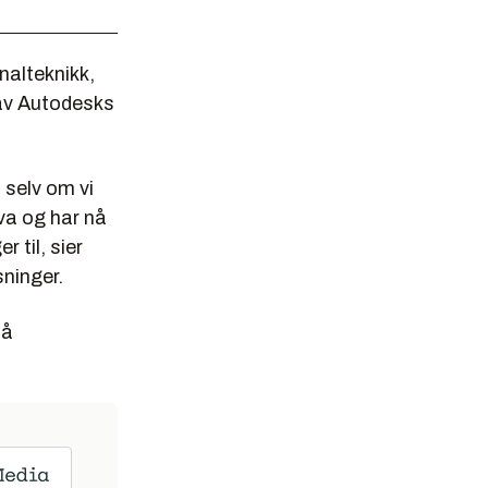
nalteknikk,
 av Autodesks
 selv om vi
va og har nå
 til, sier
sninger.
 å