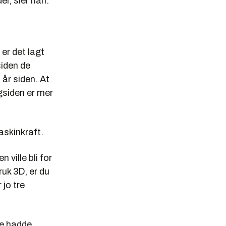
er, sier han.
 er det lagt
siden de
år siden. At
ggsiden er mer
askinkraft.
 ville bli for
bruk 3D, er du
 jo tre
De hadde