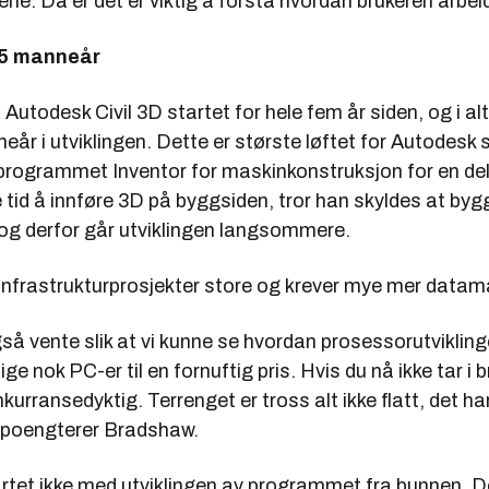
ne. Da er det er viktig å forstå hvordan brukeren arbeid
15 manneår
Autodesk Civil 3D startet for hele fem år siden, og i alt
år i utviklingen. Dette er største løftet for Autodesk 
programmet Inventor for maskinkonstruksjon for en del 
e tid å innføre 3D på byggsiden, tror han skyldes at by
og derfor går utviklingen langsommere.
infrastrukturprosjekter store og krever mye mer datam
så vente slik at vi kunne se hvordan prosessorutviklingen
ige nok PC-er til en fornuftig pris. Hvis du nå ikke tar i 
kurransedyktig. Terrenget er tross alt ikke flatt, det har
 poengterer Bradshaw.
rtet ikke med utviklingen av programmet fra bunnen. 