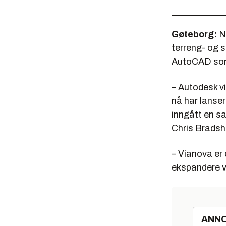
Gøteborg:
No
terreng- og 
AutoCAD som
– Autodesk v
nå har lanser
inngått en sa
Chris Bradsha
– Vianova er 
ekspandere 
ANN