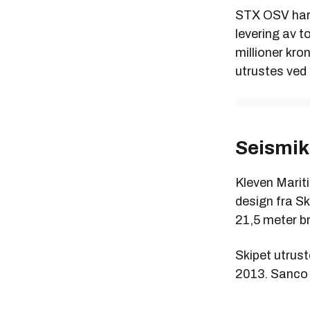
STX OSV har f
levering av t
millioner kr
utrustes ved 
Seismik
Kleven Marit
design fra Sk
21,5 meter b
Skipet utrust
2013. Sanco S