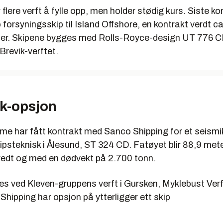
lere verft å fylle opp, men holder stødig kurs. Siste kon
o forsyningsskip til Island Offshore, en kontrakt verdt c
oner. Skipene bygges med Rolls-Royce-design UT 776 
Brevik-verftet.
k-opsjon
ime har fått kontrakt med Sanco Shipping for et seism
ipsteknisk i Ålesund, ST 324 CD. Fatøyet blir 88,9 met
redt og med en dødvekt på 2.700 tonn.
es ved Kleven-gruppens verft i Gursken, Myklebust Verft
hipping har opsjon på ytterligger ett skip