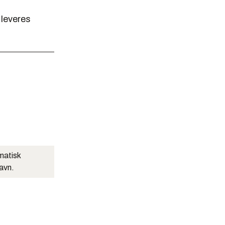
 leveres
matisk
navn.