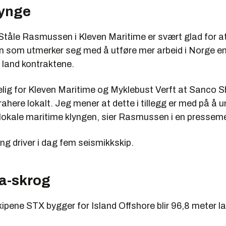
lynge
Ståle Rasmussen i Kleven Maritime er svært glad for a
n som utmerker seg med å utføre mer arbeid i Norge en
 i land kontraktene.
elig for Kleven Maritime og Myklebust Verft at Sanco S
rahere lokalt. Jeg mener at dette i tillegg er med på å 
 lokale maritime klyngen, sier Rasmussen i en presseme
g driver i dag fem seismikkskip.
a-skrog
ipene STX bygger for Island Offshore blir 96,8 meter l