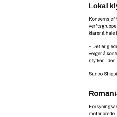
Lokal k
Konsernsjef 
verftsgruppe
klarer å hale
– Det er gled
velger å kont
styrken i den
Sanco Shippin
Romani
Forsyningssk
meter brede.