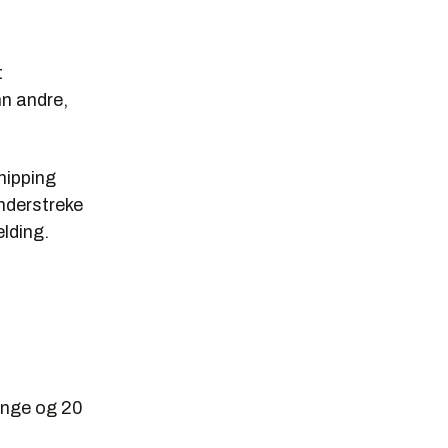
t
n andre,
hipping
understreke
lding.
ange og 20