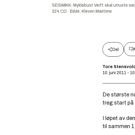
SEISMIKK: Myklebust Verft skal utruste seis
324 CD.
Bilde
:
Kleven Maritime
Del
Tore Stensvol
10. juni 2011 - 1
De største no
treg start på 
I løpet av de
til sammen 1,