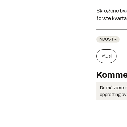
Skrogene byg
første kvarta
INDUSTRI
Del
Komme
Du må være in
oppretting av