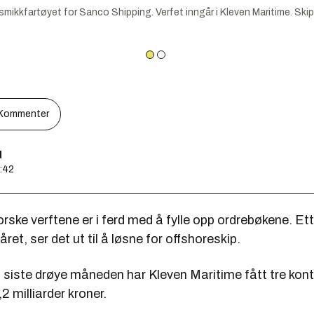
mikkfartøyet for Sanco Shipping. Verfet inngår i Kleven Maritime. Ski
Kommenter
d
0:42
rske verftene er i ferd med å fylle opp ordrebøkene. Et
året, ser det ut til å løsne for offshoreskip.
n siste drøye måneden har Kleven Maritime fått tre kont
2 milliarder kroner.