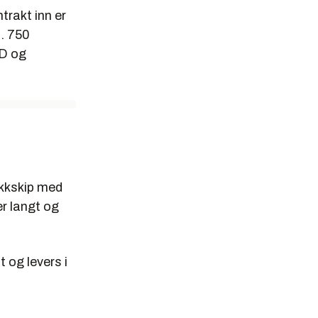
trakt inn er
a. 750
CD og
ikkskip med
er langt og
 og levers i