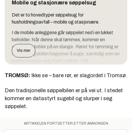
Mobile og stasjonære søppelsug
Det er to hovedtyper søppelsug for
husholdningsavfall – mobile og stasjonære.
I de mobile anleggene går søppelet ned i en lukket
beholder. Når denne skal tømmes, kommer en
sugebil og kobler på en slange. Røret for tømming er
Vis mer
stengt. Sugebilen begynner å suge, samtidig som en
pumpe bygger opp trykk i tanken. Når
trykkforskjellen er stor nok, åpner en ventil, og alt
TROMSØ:
søppelet blir sugd inn i bilen. Hele prosessen styres
Ikke se – bare rør, er slagordet i Tromsø.
fra bilen.
Den tradisjonelle søppelbilen er på vei ut. I stedet
I de stasjonære anleggene ligger hele
kommer en datastyrt sugebil og slurper i seg
pumpesystemet fastmontert i anlegget og søppelet
søppelet.
føres til en tradisjonell container. Når det er på tide å
tømme denne, kommer en tradisjonell containerbil og
tar den med seg.
ARTIKKELEN FORTSETTER ETTER ANNONSEN
I Tromsø er det brukt rør med en diameter på 400