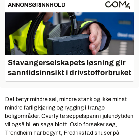
ANNONSØRINNHOLD
mm, diameteren i innkastene er 250 mm og
diameteren ved utløpet av tanken er også mindre enn
selve røret. Dermed er man godt sikret mot av avfall
skal blokkere rørene.
Stavangerselskapets løsning gir
sanntidsinnsikt i drivstofforbruket
Det betyr mindre søl, mindre stank og ikke minst
mindre farlig kjøring og rygging i trange
boligområder. Overfylte søppelspann i julehøytiden
vil også bli en saga blott. Oslo forsøker seg,
Trondheim har begynt, Fredrikstad snuser på