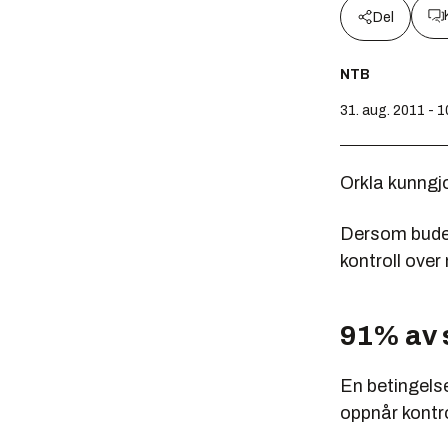
Del
NTB
31. aug. 2011 - 1
Orkla kunngj
Dersom budet 
kontroll ove
91% av
En betingelse
oppnår kontro