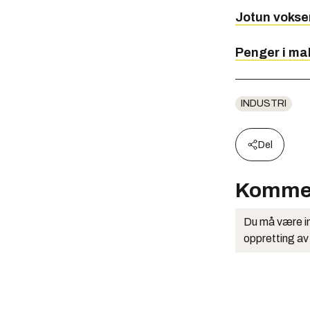
Jotun vokse
Penger i ma
INDUSTRI
Del
Komme
Du må være in
oppretting av