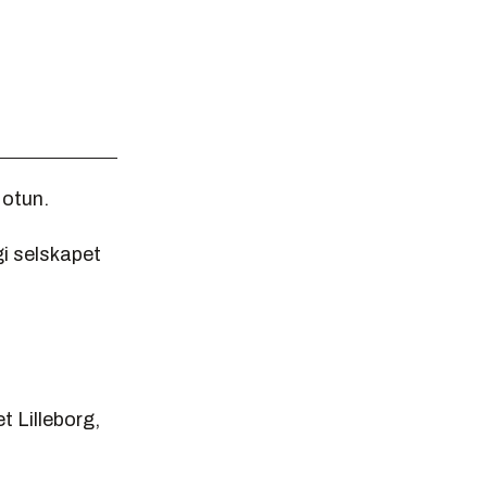
Jotun.
gi selskapet
t Lilleborg,