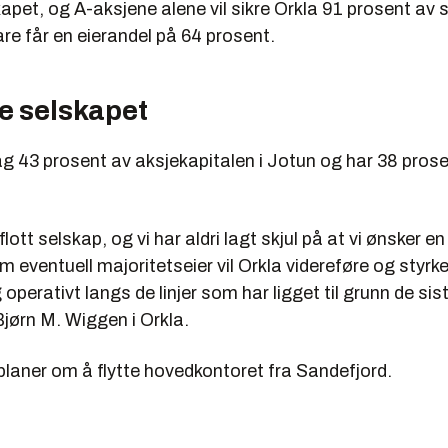
apet, og A-aksjene alene vil sikre Orkla 91 prosent a
re får en eierandel på 64 prosent.
ke selskapet
dag 43 prosent av aksjekapitalen i Jotun og har 38 pros
flott selskap, og vi har aldri lagt skjul på at vi ønsker en
m eventuell majoritetseier vil Orkla videreføre og styrk
 operativt langs de linjer som har ligget til grunn de sis
jørn M. Wiggen i Orkla.
planer om å flytte hovedkontoret fra Sandefjord.