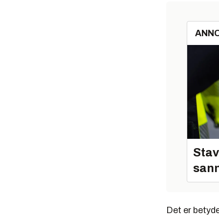
ANN
Stav
sann
Det er betyde