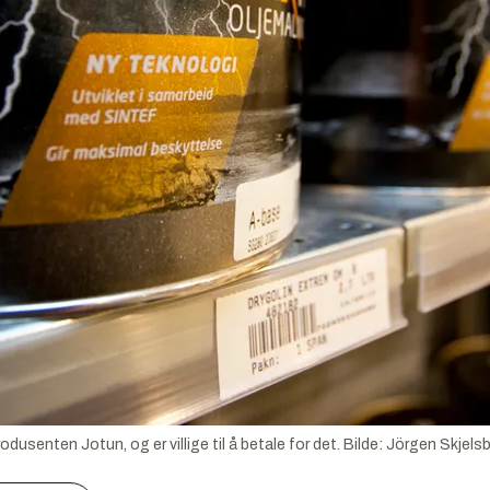
odusenten Jotun, og er villige til å betale for det.
Bilde:
Jörgen Skjels