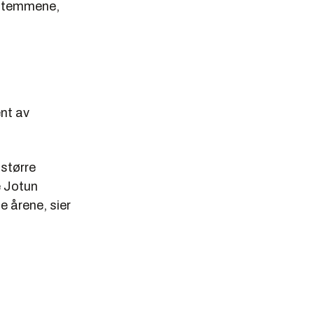
v stemmene,
ent av
 større
e Jotun
te årene, sier