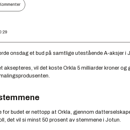
Kommenter
0:29
orde onsdag et bud på samtlige utestående A-aksjer i 
aksepteres, vil det koste Orkla 5 milliarder kroner og 
r malingsprodusenten.
 stemmene
 for budet er nettopp at Orkla, gjennom datterselskape
ll, det vil si minst 50 prosent av stemmene i Jotun.