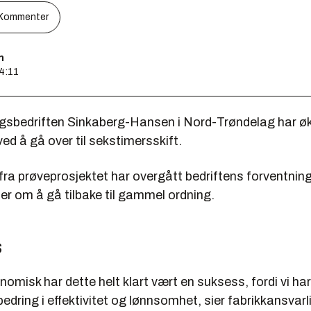
Kommenter
n
14:11
ngsbedriften Sinkaberg-Hansen i Nord-Trøndelag har øk
d å gå over til sekstimersskift.
ra prøveprosjektet har overgått bedriftens forventning
er om å gå tilbake til gammel ordning.
s
nomisk har dette helt klart vært en suksess, fordi vi ha
bedring i effektivitet og lønnsomhet, sier fabrikkansvarl