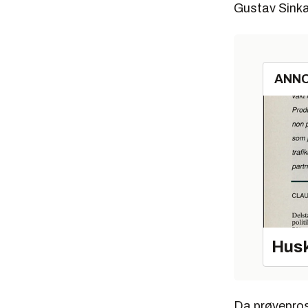
Gustav Sinka
ANN
Husk
Da prøvepros