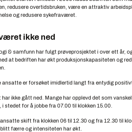
en, redusere overtidsbruken, være en attraktiv arbeidsp
helse og redusere sykefraværet.
været ikke ned
ogi & samfunn har fulgt prøveprosjektet i over ett år, o
med at bedriften har økt produksjonskapasiteten og re
en.
de ansatte er forsøket imidlertid langt fra entydig positiv
 har ikke gått ned. Mange har opplevd det som vanskel
d, i stedet for å jobbe fra 07.00 til klokken 15.00.
ansatte skift fra klokken 06 til 12.30 og fra 12.30 til kl
litt færre og intensiteten har økt.