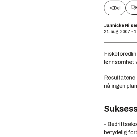
Del
Jannicke Nilse
21. aug. 2007 - 
Fiskeforedli
lønnsomhet ve
Resultatene f
nå ingen plan
Sukses
- Bedriftsøko
betydelig for