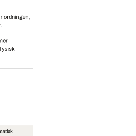
or ordningen,
.
 mer
fysisk
matisk