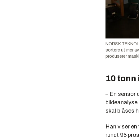
NORSK TEKNOLOGI
sortere ut mer av
produserer maskin
10 tonn 
– En sensor o
bildeanalyse
skal blåses h
Han viser en 
rundt 95 pros