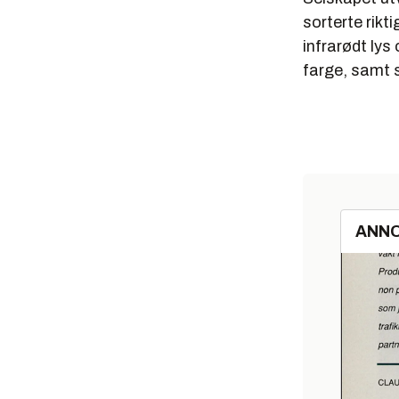
sorterte rikti
infrarødt lys
farge, samt s
ANN