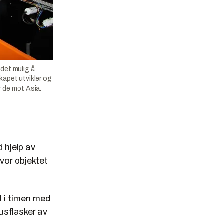
det mulig å
skapet utvikler og
r de mot Asia.
 hjelp av
vor objektet
l i timen med
usflasker av