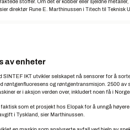
raktede stoffer. Om det er kobber eller sjeldne metaller, 
er direktør Rune E. Marthinussen i Titech til Teknisk 
s av enheter
INTEF IKT utvikler selskapet nå sensorer for å sorte
 røntgenfluoresens og røntgentransmisjon. 2500 av 
kiner er i aksjon verden over, inkludert noen få i Norge
 faktisk som et prosjekt hos Elopak for å unngå høyere
vgift i Tyskland, sier Marthinussen.
iklet en maskin som analyserte avfall ved hjelp av spe