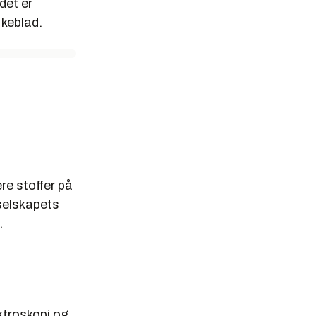
det er
Ukeblad.
re stoffer på
selskapets
.
ktroskopi og