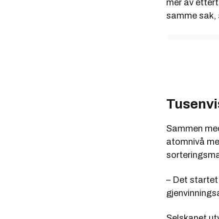
mer av ettert
samme sak, si
Tusenvi
Sammen med S
atomnivå med
sorteringsmas
– Det startet
gjenvinningsa
Selskapet utv