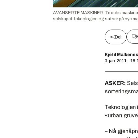
AVANSERTE MASKINER: Titechs maskiner har s
selskapet teknologien og satser på nye mar
Del
Kjetil Malkene
3. jan. 2011 - 16:
ASKER:
Sels
sorteringsmas
Teknologien i
«urban gruved
– Nå gjenåpne