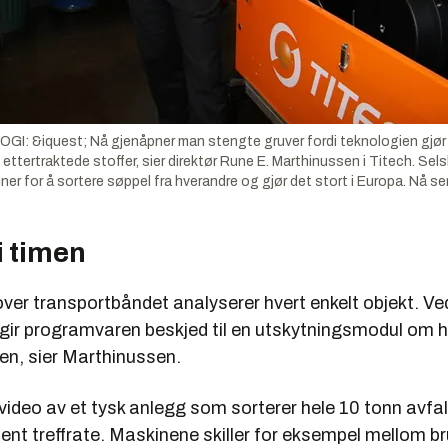
: &iquest; Nå gjenåpner man stengte gruver fordi teknologien gjør 
 ettertraktede stoffer, sier direktør Rune E. Marthinussen i Titech. Sel
er for å sortere søppel fra hverandre og gjør det stort i Europa. Nå se
i timen
ver transportbåndet analyserer hvert enkelt objekt. Ved
 gir programvaren beskjed til en utskytningsmodul om h
en, sier Marthinussen.
video av et tysk anlegg som sorterer hele 10 tonn avfal
ent treffrate. Maskinene skiller for eksempel mellom br