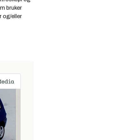
som bruker
r og/eller