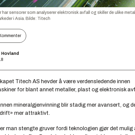
ensorer som analyserer elektronisk avfall og skiller de ulike metalle
keder i Asia.
Bilde:
Titech
Kommenter
s Hovland
18
kapet Titech AS hevder å være verdensledende innen
kiner for blant annet metaller, plast og elektronisk avf
nnen mineralgjenvinning blir stadig mer avansert, og de
rift» mer attraktivt.
r man stengte gruver fordi teknologien gjør det mulig 