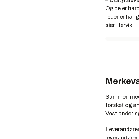
– Utstyrslev
Og de er hard
rederier hangl
sier Hervik.
Merkev
Sammen med f
forsket og a
Vestlandet sp
Leverandørene
leverandørene