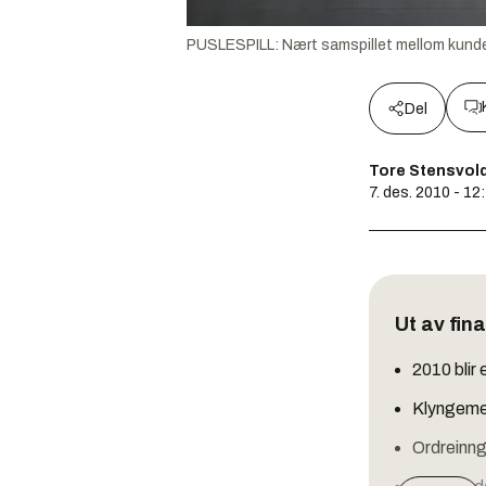
PUSLESPILL: Nært samspillet mellom kunder, 
Del
Tore Stensvol
7. des. 2010 - 12
Ut av fin
2010 blir 
Klyngeme
Ordreinnga