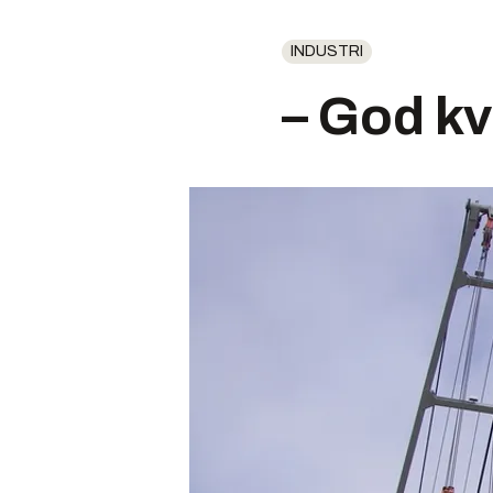
INDUSTRI
– God kv