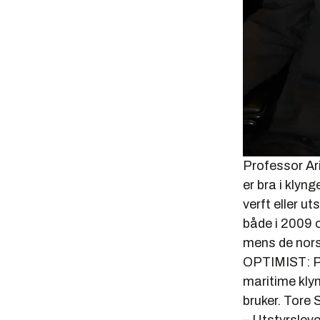
Professor Ari
er bra i klyng
verft eller u
både i 2009 o
mens de nors
OPTIMIST: Pr
maritime klyn
bruker.
Tore 