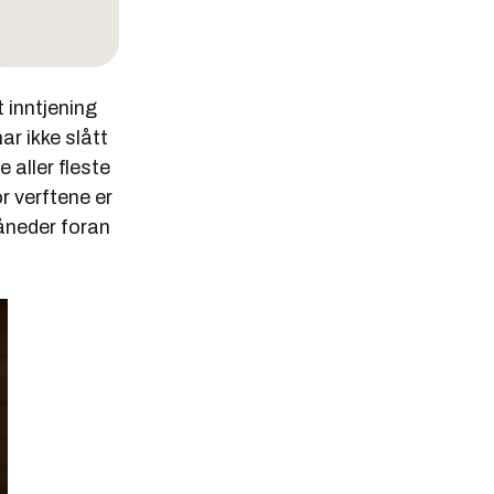
n
 inntjening
ar ikke slått
 aller fleste
r verftene er
åneder foran