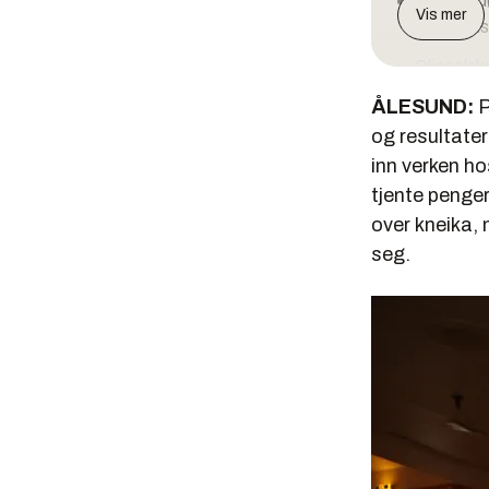
Leverandø
Vis mer
utenlands
Oljeselsk
priskonku
ÅLESUND:
P
og resultater 
inn verken ho
Kilde: Herv
tjente penger
over kneika,
seg.