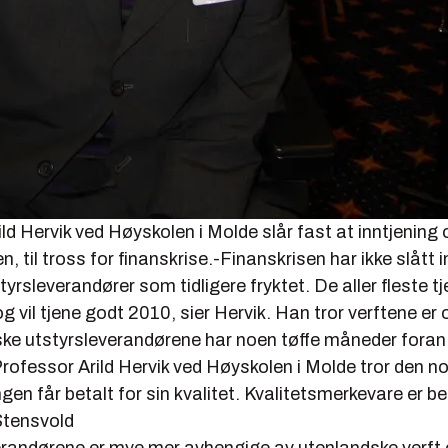
ld Hervik ved Høyskolen i Molde slår fast at inntjening 
en, til tross for finanskrise.-Finanskrisen har ikke slått
tstyrsleverandører som tidligere fryktet. De aller fleste 
g vil tjene godt 2010, sier Hervik. Han tror verftene er 
ke utstyrsleverandørene har noen tøffe måneder foran
ofessor Arild Hervik ved Høyskolen i Molde tror den n
gen får betalt for sin kvalitet. Kvalitetsmerkevare er b
Stensvold