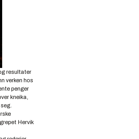
og resultater
 inn verken hos
tjente penger
over kneika,
 seg.
orske
egrepet Hervik