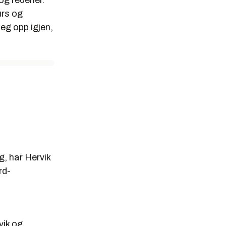
g rederier.
urs og
seg opp igjen,
, har Hervik
rd-
vik og