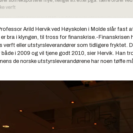
rer som eksporterer mye, henger litt etter pga. færre ordrer ved
ke verft
apene vektlegger mer HMS, utvikler mer kvalitetskonkurranse en
rranse i klyngen
rofessor Arild Hervik ved Høyskolen i Molde slår fast at
er bra i klyngen, til tross for finanskrise.-Finanskrisen h
s verft eller utstyrsleverandører som tidligere fryktet. De
ik/Oterhals - Møreforskning
 både i 2009 og vil tjene godt 2010, sier Hervik. Han tro
 mens de norske utstyrsleverandørene har noen tøffe m