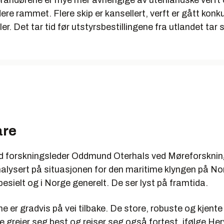
erandørene er mye mer avhengige av utenlandske verft o
ere rammet. Flere skip er kansellert, verft er gått konk
er. Det tar tid før utstyrsbestillingene fra utlandet tar 
are
orskningsleder Oddmund Oterhals ved Møreforskning
nalysert på situasjonen for den maritime klyngen på No
esielt og i Norge generelt. De ser lyst på framtida.
 er gradvis på vei tilbake. De store, robuste og kjente
 greier seg best og reiser seg også fortest, ifølge Her