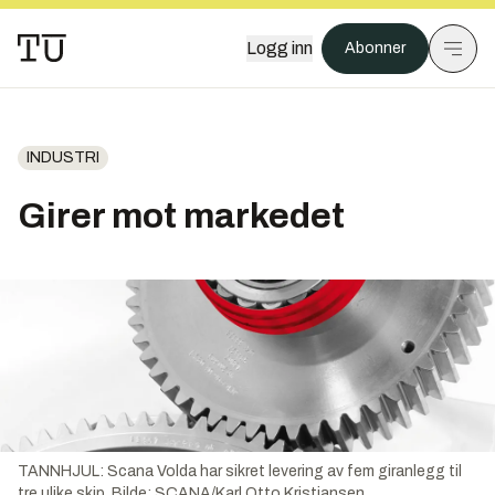
Logg inn
Abonner
INDUSTRI
Girer mot markedet
TANNHJUL: Scana Volda har sikret levering av fem giranlegg til
tre ulike skip.
Bilde:
SCANA/Karl Otto Kristiansen