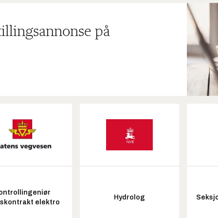
tillingsannonse på
ontrollingeniør
Hydrolog
Seksjo
tskontrakt elektro