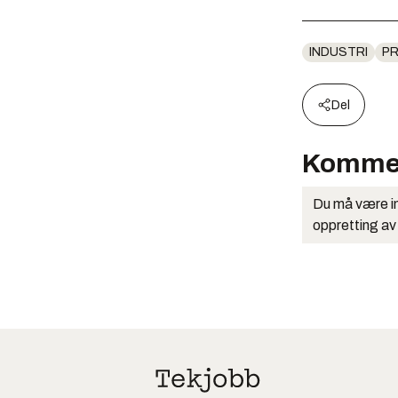
INDUSTRI
P
Del
Komme
Du må være in
oppretting av