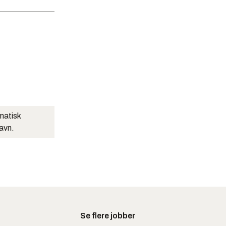
matisk
navn.
Se flere jobber