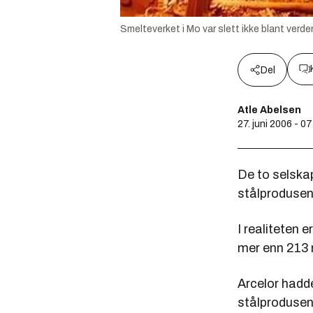
Smelteverket i Mo var slett ikke blant verd
Del
Atle Abelsen
27. juni 2006 - 0
De to selskap
stålprodusen
I realiteten 
mer enn 213 m
Arcelor hadde
stålprodusent