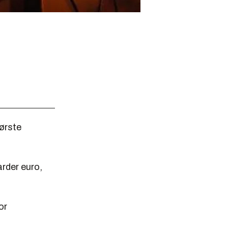
tørste
arder euro,
or