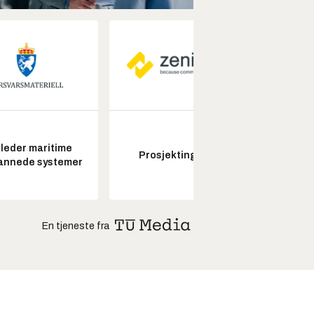
leder maritime
Prosjektingeniør
Seksjon
annede systemer
En tjeneste fra