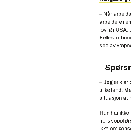
– Når arbeidsg
arbeidere i en
lovlig i USA,
Fellesforbund
seg av væpne
– Spørs
– Jeg er klar 
ulike land. M
situasjon at 
Han har ikke 
norsk oppfør
ikke om konse