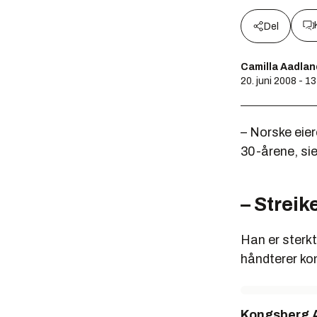
Del
Camilla Aadlan
20. juni 2008 - 1
– Norske eier
30-årene, sie
– Streik
Han er sterk
håndterer kon
Kongsberg A