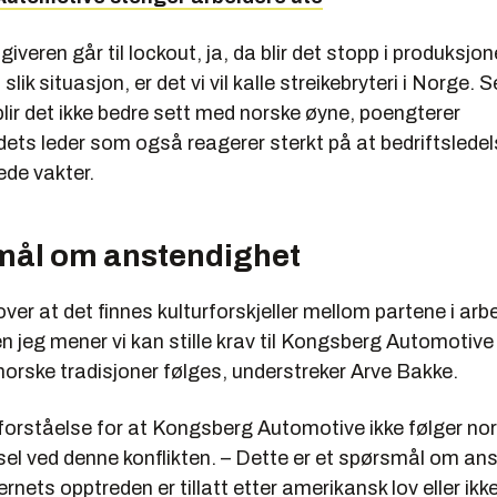
iveren går til lockout, ja, da blir det stopp i produksjone
 slik situasjon, er det vi vil kalle streikebryteri i Norge. 
 blir det ikke bedre sett med norske øyne, poengterer
ets leder som også reagerer sterkt på at bedriftslede
de vakter.
mål om anstendighet
over at det finnes kulturforskjeller mellom partene i arbe
en jeg mener vi kan stille krav til Kongsberg Automotive i
norske tradisjoner følges, understreker Arve Bakke.
forståelse for at Kongsberg Automotive ikke følger nor
sel ved denne konflikten. – Dette er et spørsmål om an
rnets opptreden er tillatt etter amerikansk lov eller ikke