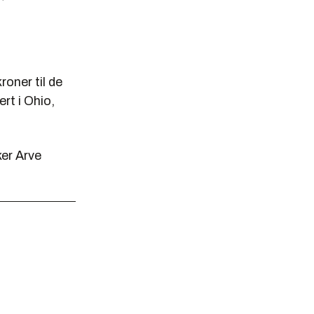
oner til de
rt i Ohio,
ker Arve