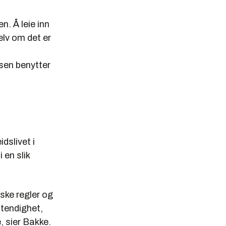
n. Å leie inn
Selv om det er
lsen benytter
idslivet i
 en slik
ske regler og
stendighet,
, sier Bakke.