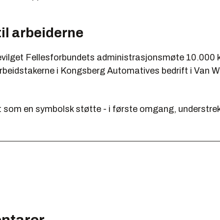
il arbeiderne
evilget Fellesforbundets administrasjonsmøte 10.000 kr
rbeidstakerne i Kongsberg Automatives bedrift i Van We
t som en symbolsk støtte - i første omgang, understre