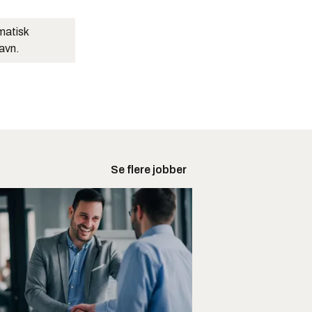
matisk
navn.
Se flere jobber