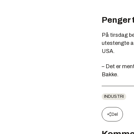
Penger t
På tirsdag b
utestengte a
USA.
– Det er men
Bakke.
INDUSTRI
Del