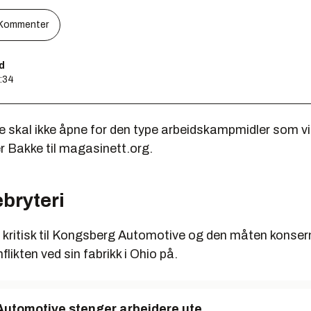
Kommenter
d
3:34
e skal ikke åpne for den type arbeidskampmidler som vi 
r Bakke til magasinett.org.
ebryteri
t kritisk til Kongsberg Automotive og den måten konser
flikten ved sin fabrikk i Ohio på.
utomotive stenger arbeidere ute