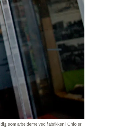
idig som arbeiderne ved fabrikken i Ohio er