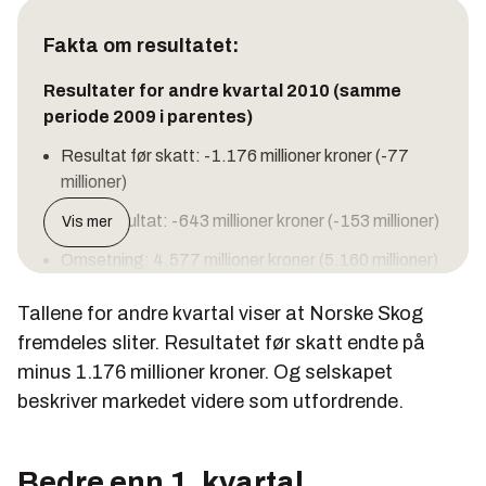
Fakta om resultatet:
Resultater for andre kvartal 2010 (samme
periode 2009 i parentes)
Resultat før skatt: -1.176 millioner kroner (-77
millioner)
Driftsresultat: -643 millioner kroner (-153 millioner)
Vis mer
Omsetning: 4.577 millioner kroner (5.160 millioner)
(©NTB)
Tallene for andre kvartal viser at Norske Skog
fremdeles sliter. Resultatet før skatt endte på
minus 1.176 millioner kroner. Og selskapet
beskriver markedet videre som utfordrende.
Bedre enn 1. kvartal