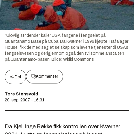
"Ulovlig stridende" kaller USA fangene i fengselet på
Guantanamo Base på Cuba. Da Kværner i 1996 kjøpte Trafalagar
House, fikk de med seg et selskap som leverte tjenester til USAs
fengselsvesen og derigjennom også den tvilsomme anstalten
på Guantanamo-basen.
Bilde:
Wkiki Commons
Kommenter
Del
Tore Stensvold
20. sep. 2007 - 16:31
Da Kjell Inge Røkke fikk kontrollen over Kværner i