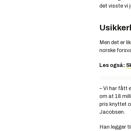
det visste vi j
Usikkerh
Men det er li
norske forsva
Les også:
S
– Vi har fått 
om at 18 milli
pris knyttet o
Jacobsen.
Han legger ti