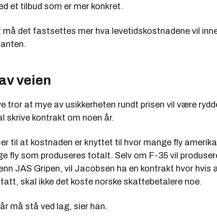
d et tilbud som er mer konkret.
t må det fastsettes mer hva levetidskostnadene vil inn
anten.
av veien
 tror at mye av usikkerheten rundt prisen vil være rydd
l skrive kontrakt om noen år.
r til at kostnaden er knyttet til hvor mange fly amerika
e fly som produseres totalt. Selv om F-35 vil produser
 enn JAS Gripen, vil Jacobsen ha en kontrakt hvor hvis an
tatt, skal ikke det koste norske skattebetalere noe.
får må stå ved lag, sier han.