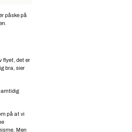
ør påske på
en.
flyet, det er
ig bra, sier
 samtidig
om på at vi
me
onisme. Men