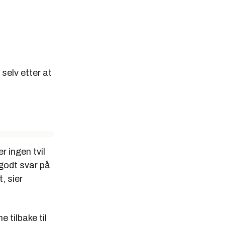
selv etter at
r ingen tvil
e godt svar på
, sier
e tilbake til