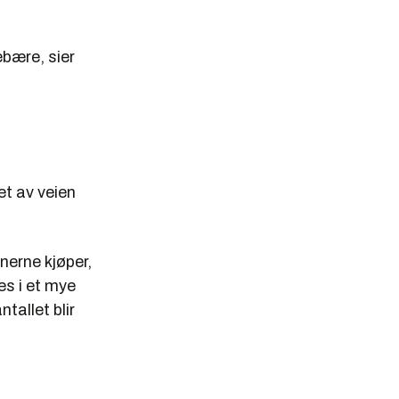
ebære, sier
et av veien
nerne kjøper,
es i et mye
tallet blir