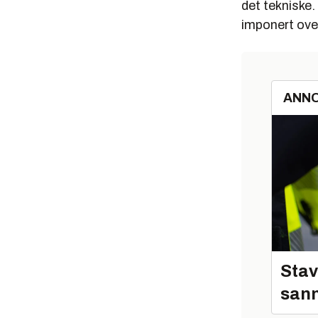
det tekniske.
imponert over
ANN
Stav
sann