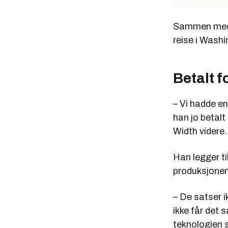
Sammen med r
reise i Wash
Betalt f
– Vi hadde en
han jo betalt 
Width videre.
Han legger ti
produksjonen 
– De satser i
ikke får det
teknologien 