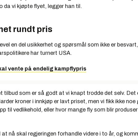
o da vi kjøpte flyet, legger han til.
et rundt pris
kevel en del usikkerhet og spørsmål som ikke er besvart, 
rspolitikere har turnert USA.
kal vente på endelig kampflypris
et tilbud som er så godt at vi knapt trodde det selv. Det e
arder kroner i innkjøp er lavt priset, men vi fikk ikke no
pp til vedlikehold, eller hvor mange fly som blir produsert
l at nå skal regjeringen forhandle videre i to år, og komm