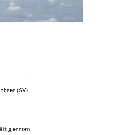
acobsen (SV),
 gått gjennom