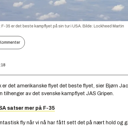
F-35 er det beste kampflyet på sin tur i USA.
Bilde:
Lockheed Martin
Kommenter
3:18
 er det amerikanske flyet det beste flyet, sier Bjørn J
en tilhenger av det svenske kampflyet JAS Gripen.
SA satser mer på F-35
antastisk fly når vi nå har fått sett det på nært hold og