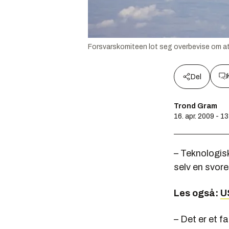
Forsvarskomiteen lot seg overbevise om at 
Del
Trond Gram
16. apr. 2009 - 1
– Teknologisk
selv en svor
Les også:
U
– Det er et f