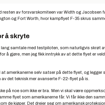
esten av forsvarskomiteen var Width og Jacobsen f
ington og Fort Worth, hvor kampflyet F-35 skrus samm
or å skryte
 lang samtale med testpiloten, som naturligvis skrøt av 
for å gjøre, men jeg fikk inntrykk av at dette flyet er veld
l at amerikanerne selv satser på dette flyet, og legger
av det teknisk mer avanserte F-22-flyet på is.
kke på noe som ikke er bra. Men vi skal være oppmerks
 samme flyet som amerikanerne får. Vi får ikke den sam
som de kjøper. Det dreier seg om amerikansk proteksj