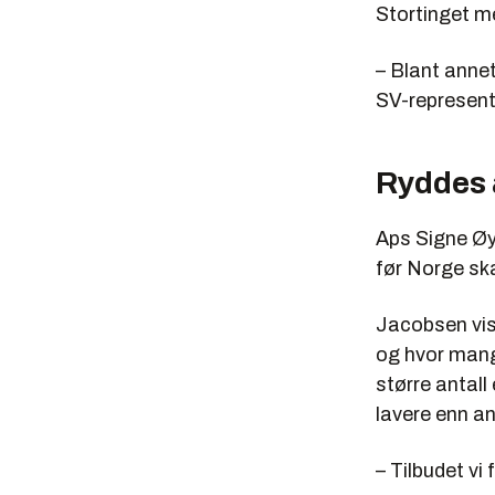
Stortinget me
– Blant anne
SV-represent
Ryddes 
Aps Signe Øye
før Norge ska
Jacobsen vise
og hvor mang
større antall
lavere enn an
– Tilbudet vi 