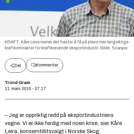
KRAFT: Kåre Leira mener det haster å få på plass mer langsiktige
kraftkontrakter for kraftkrevende eksportindustri.
Bilde:
Scanpix
Kommenter
Del
Trond Gram
11. mars 2010 - 07:17
– Jeg er oppriktig redd på eksportindustriens
vegne. Vi er ikke ferdig med noen krise, sier Kåre
Leira, konserntillitsvalgt i Norske Skog.